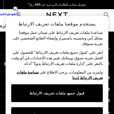
توصيل مجاني للطلبات التي تزيد عن 400 ر.ق*
An error occurred on client
نحن نقوم بدفع جميع الرسوم
0
شبكاتنا الاجتماعية
يستخدم موقعنا ملفات تعريف الارتباط
ملابس مدرسية
البنات
الأولاد
البيبي
النساء
الرج
تساعدنا ملفات تعريف الارتباط على ضمان عمل موقعنا
بشكل آمن وتحسينه باستمرار وإضفاء الطابع الشخصي على
HOLIDAY SHOP
تجربة تسوقك.‏
حسابي
Holiday Shop
قم بتسجيل الدخول إلى حسابك
Modest Holiday Outfits
انقر على "قبول جميع ملفات تعريف الارتباط" للحصول على
Sunset Styles
أفضل تجربة تسوق. ويمكنك تغيير هذه الإعدادات في أي وقت
اختر اللغة
Summer Nightwear
En
Ar
بالنقر على "إدارة ملفات تعريف الارتباط يدويًا" أدناه.
العربية
Girls
ولمزيد من المعلومات، يرجى الاطلاع على
سياسة ملفات
Girls' Holiday Shop
المساعدة
تعريف الارتباط لدينا
.
Girls' Travel Styles
Sunset Styles
الخصوصية والحقوق القانونية
Dresses
قبول جميع ملفات تعريف الارتباط
Sets & Outfits
الأقسام
Linen Collection
Swimwear & Beachwear
خدمات أخرى