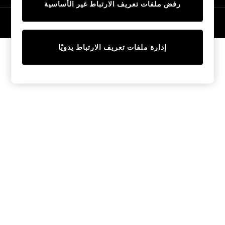
رفض ملفات تعريف الارتباط غير الأساسية
Tops & T-Shirts
Sandals & Sliders
© 2026 NEXT General Trading FZE، مسجلة في دبي، رقم السجل التجاري
57324021
Jumpsuits & Playsuits
Shorts & Skirts
إدارة ملفات تعريف الارتباط يدويًا
Sun Safe
Sun Hats & Caps
Sunglasses
Women's Holiday Shop
Women's Travel Styles
Dresses
Linen Collection
Tops & T-Shirts
Cover Ups & Kaftans
Sandals
Swimwear
Jumpsuits & Playsuits
Beachwear
Skirts
Trousers