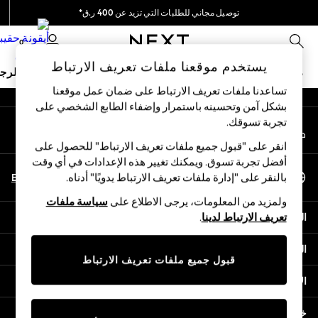
توصيل مجاني للطلبات التي تزيد عن 400 ر.ق*
An error occurred on client
نحن نقوم بدفع جميع الرسوم
0
شبكاتنا الاجتماعية
يستخدم موقعنا ملفات تعريف الارتباط
ملابس مدرسية
البنات
الأولاد
البيبي
النساء
الرج
تساعدنا ملفات تعريف الارتباط على ضمان عمل موقعنا
بشكل آمن وتحسينه باستمرار وإضفاء الطابع الشخصي على
HOLIDAY SHOP
تجربة تسوقك.‏
حسابي
Holiday Shop
قم بتسجيل الدخول إلى حسابك
Modest Holiday Outfits
انقر على "قبول جميع ملفات تعريف الارتباط" للحصول على
Sunset Styles
أفضل تجربة تسوق. ويمكنك تغيير هذه الإعدادات في أي وقت
اختر اللغة
Summer Nightwear
En
Ar
بالنقر على "إدارة ملفات تعريف الارتباط يدويًا" أدناه.
العربية
Girls
ولمزيد من المعلومات، يرجى الاطلاع على
سياسة ملفات
Girls' Holiday Shop
المساعدة
تعريف الارتباط لدينا
.
Girls' Travel Styles
Sunset Styles
الخصوصية والحقوق القانونية
Dresses
قبول جميع ملفات تعريف الارتباط
Sets & Outfits
الأقسام
Linen Collection
Swimwear & Beachwear
خدمات أخرى