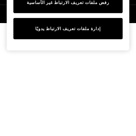
رفض ملفات تعريف الارتباط غير الأساسية
Tops & T-Shirts
Sandals & Sliders
© 2026 NEXT General Trading FZE، مسجلة في دبي، رقم السجل التجاري
57324021
Jumpsuits & Playsuits
Shorts & Skirts
إدارة ملفات تعريف الارتباط يدويًا
Sun Safe
Sun Hats & Caps
Sunglasses
Women's Holiday Shop
Women's Travel Styles
Dresses
Linen Collection
Tops & T-Shirts
Cover Ups & Kaftans
Sandals
Swimwear
Jumpsuits & Playsuits
Beachwear
Skirts
Trousers