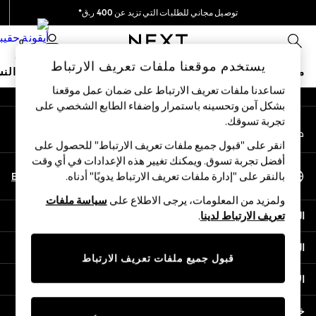
توصيل مجاني للطلبات التي تزيد عن 400 ر.ق*
An error occurred on client
نحن نقوم بدفع جميع الرسوم
0
شبكاتنا الاجتماعية
يستخدم موقعنا ملفات تعريف الارتباط
متجر العطلات
ملابس مدرسية
البنات
الأولاد
البيبي
النس
تساعدنا ملفات تعريف الارتباط على ضمان عمل موقعنا
بشكل آمن وتحسينه باستمرار وإضفاء الطابع الشخصي على
HOLIDAY SHOP
تجربة تسوقك.‏
حسابي
Holiday Shop
قم بتسجيل الدخول إلى حسابك
Modest Holiday Outfits
انقر على "قبول جميع ملفات تعريف الارتباط" للحصول على
Sunset Styles
أفضل تجربة تسوق. ويمكنك تغيير هذه الإعدادات في أي وقت
اختر اللغة
Summer Nightwear
En
Ar
بالنقر على "إدارة ملفات تعريف الارتباط يدويًا" أدناه.
العربية
Girls
ولمزيد من المعلومات، يرجى الاطلاع على
سياسة ملفات
Girls' Holiday Shop
المساعدة
تعريف الارتباط لدينا
.
Girls' Travel Styles
Sunset Styles
الخصوصية والحقوق القانونية
Dresses
قبول جميع ملفات تعريف الارتباط
Sets & Outfits
الأقسام
Linen Collection
Swimwear & Beachwear
خدمات أخرى