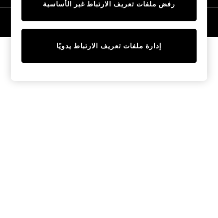
رفض ملفات تعريف الارتباط غير الأساسية
Tops & T-Shirts
Sandals & Sliders
© 2026 NEXT General Trading FZE، مسجلة في دبي، رقم السجل التجاري
57324021
Jumpsuits & Playsuits
Shorts & Skirts
إدارة ملفات تعريف الارتباط يدويًا
Sun Safe
Sun Hats & Caps
Sunglasses
Women's Holiday Shop
Women's Travel Styles
Dresses
Linen Collection
Tops & T-Shirts
Cover Ups & Kaftans
Sandals
Swimwear
Jumpsuits & Playsuits
Beachwear
Skirts
Trousers