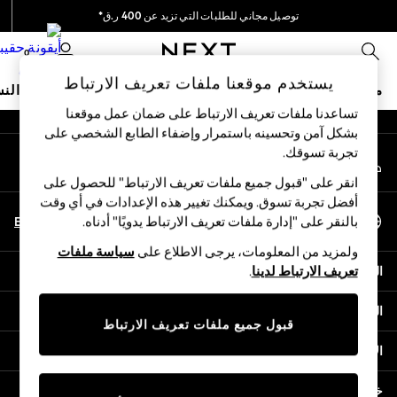
توصيل مجاني للطلبات التي تزيد عن 400 ر.ق*
An error occurred on client
نحن نقوم بدفع جميع الرسوم
0
شبكاتنا الاجتماعية
يستخدم موقعنا ملفات تعريف الارتباط
متجر العطلات
ملابس مدرسية
البنات
الأولاد
البيبي
النس
تساعدنا ملفات تعريف الارتباط على ضمان عمل موقعنا
بشكل آمن وتحسينه باستمرار وإضفاء الطابع الشخصي على
HOLIDAY SHOP
تجربة تسوقك.‏
حسابي
Holiday Shop
قم بتسجيل الدخول إلى حسابك
Modest Holiday Outfits
انقر على "قبول جميع ملفات تعريف الارتباط" للحصول على
Sunset Styles
أفضل تجربة تسوق. ويمكنك تغيير هذه الإعدادات في أي وقت
اختر اللغة
Summer Nightwear
En
Ar
بالنقر على "إدارة ملفات تعريف الارتباط يدويًا" أدناه.
العربية
Girls
ولمزيد من المعلومات، يرجى الاطلاع على
سياسة ملفات
Girls' Holiday Shop
المساعدة
تعريف الارتباط لدينا
.
Girls' Travel Styles
Sunset Styles
الخصوصية والحقوق القانونية
Dresses
قبول جميع ملفات تعريف الارتباط
Sets & Outfits
الأقسام
Linen Collection
Swimwear & Beachwear
خدمات أخرى