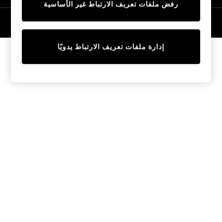
رفض ملفات تعريف الارتباط غير الأساسية
Tops & T-Shirts
Sandals & Sliders
© 2026 NEXT General Trading FZE، مسجلة في دبي، رقم السجل التجاري
57324021
Jumpsuits & Playsuits
Shorts & Skirts
إدارة ملفات تعريف الارتباط يدويًا
Sun Safe
Sun Hats & Caps
Sunglasses
Women's Holiday Shop
Women's Travel Styles
Dresses
Linen Collection
Tops & T-Shirts
Cover Ups & Kaftans
Sandals
Swimwear
Jumpsuits & Playsuits
Beachwear
Skirts
Trousers