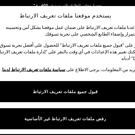
توصيل مجاني للطلبات التي تزيد عن 400 ر.ق*
يستخدم موقعنا ملفات تعريف الارتباط
نحن نقوم بدفع جميع الرسوم
شبكاتنا الاجتماعية
دنا ملفات تعريف الارتباط على ضمان عمل موقعنا بشكل آمن وتحسينه
مرار وإضفاء الطابع الشخصي على تجربة تسوقك.‏
الأولاد
البيبي
النساء
الرجال
 على "قبول جميع ملفات تعريف الارتباط" للحصول على أفضل تجربة تسوق.
نك تغيير هذه الإعدادات في أي وقت بالنقر على "إدارة ملفات تعريف الارتب
اختر اللغة
ا" أدناه.
العربية
يد من المعلومات، يرجى الاطلاع على
سياسة ملفات تعريف الارتباط لدينا
.
قوق القانونية
الأقسام
ية وملفات تعريف الارتباط
نسائي
قبول جميع ملفات تعريف الارتباط
كام
رجالي
عريف الارتباط بشكل فردي
الأولاد
ييمات العملاء
البنات
رفض ملفات تعريف الارتباط غير الأساسية
المنتجات المنزلية
البيبي