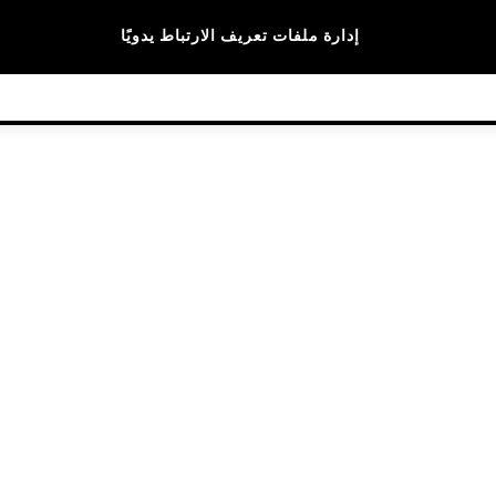
الماركات
إدارة ملفات تعريف الارتباط يدويًا
© 2026 NEXT General Trading FZE، مسجلة في دبي، رقم السجل التجاري 57324021