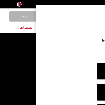
السداد
0
المنتجات المنزلية
الماركات
تصفيات
اط
En
Ar
خدمات أخرى
الإعلام والصحافة
الشركة
وظائف NEXT