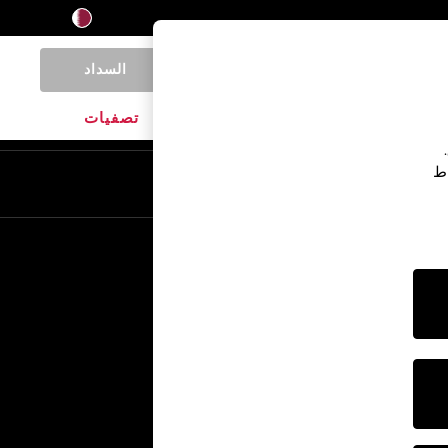
السداد
0
المنتجات المنزلية
الماركات
تصفيات
اط
En
Ar
خدمات أخرى
الإعلام والصحافة
الشركة
وظائف NEXT