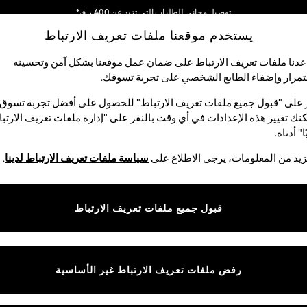
توصيل مجاني للطلبات التي تزيد عن 400 ر.ق*
يستخدم موقعنا ملفات تعريف الارتباط
نحن نقوم بدفع جميع الرسوم
شبكاتنا الاجتماعية
دنا ملفات تعريف الارتباط على ضمان عمل موقعنا بشكل آمن وتحسينه
مرار وإضفاء الطابع الشخصي على تجربة تسوقك.‏
الأولاد
البيبي
النساء
الرجال
 على "قبول جميع ملفات تعريف الارتباط" للحصول على أفضل تجربة تسوق.
نك تغيير هذه الإعدادات في أي وقت بالنقر على "إدارة ملفات تعريف الارتب
اختر اللغة
ا" أدناه.
العربية
يد من المعلومات، يرجى الاطلاع على
سياسة ملفات تعريف الارتباط لدينا
.
قوق القانونية
الأقسام
ية وملفات تعريف الارتباط
نسائي
قبول جميع ملفات تعريف الارتباط
كام
رجالي
عريف الارتباط بشكل فردي
الأولاد
ييمات العملاء
البنات
رفض ملفات تعريف الارتباط غير الأساسية
المنتجات المنزلية
البيبي