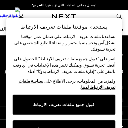
توصيل مجاني للطلبات التي تزيد عن 400 ر.ق*
An error occurred on client
نحن نقوم بدفع جميع الرسوم
0
شبكاتنا الاجتماعية
يستخدم موقعنا ملفات تعريف الارتباط
متجر العطلات
ملابس مدرسية
البنات
الأولاد
البيبي
النس
تساعدنا ملفات تعريف الارتباط على ضمان عمل موقعنا
بشكل آمن وتحسينه باستمرار وإضفاء الطابع الشخصي على
HOLIDAY SHOP
تجربة تسوقك.‏
حسابي
Holiday Shop
قم بتسجيل الدخول إلى حسابك
Modest Holiday Outfits
انقر على "قبول جميع ملفات تعريف الارتباط" للحصول على
Sunset Styles
أفضل تجربة تسوق. ويمكنك تغيير هذه الإعدادات في أي وقت
اختر اللغة
Summer Nightwear
En
Ar
بالنقر على "إدارة ملفات تعريف الارتباط يدويًا" أدناه.
العربية
Girls
ولمزيد من المعلومات، يرجى الاطلاع على
سياسة ملفات
Girls' Holiday Shop
المساعدة
تعريف الارتباط لدينا
.
Girls' Travel Styles
Sunset Styles
الخصوصية والحقوق القانونية
Dresses
قبول جميع ملفات تعريف الارتباط
Sets & Outfits
الأقسام
Linen Collection
Swimwear & Beachwear
خدمات أخرى