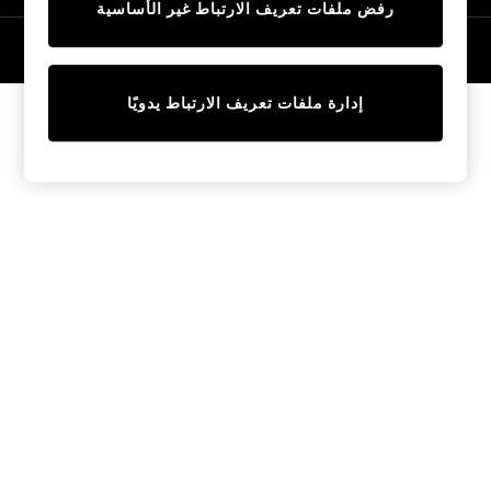
رفض ملفات تعريف الارتباط غير الأساسية
Tops & T-Shirts
Sandals & Sliders
© 2026 NEXT General Trading FZE، مسجلة في دبي، رقم السجل التجاري
57324021
Jumpsuits & Playsuits
Shorts & Skirts
إدارة ملفات تعريف الارتباط يدويًا
Sun Safe
Sun Hats & Caps
Sunglasses
Women's Holiday Shop
Women's Travel Styles
Dresses
Linen Collection
Tops & T-Shirts
Cover Ups & Kaftans
Sandals
Swimwear
Jumpsuits & Playsuits
Beachwear
Skirts
Trousers