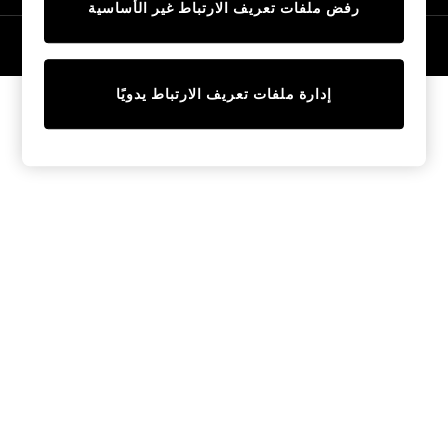
رفض ملفات تعريف الارتباط غير الأساسية
Tops & T-Shirts
Sandals & Sliders
© 2026 NEXT General Trading FZE، مسجلة في دبي، رقم السجل التجاري
57324021
Jumpsuits & Playsuits
Shorts & Skirts
إدارة ملفات تعريف الارتباط يدويًا
Sun Safe
Sun Hats & Caps
Sunglasses
Women's Holiday Shop
Women's Travel Styles
Dresses
Linen Collection
Tops & T-Shirts
Cover Ups & Kaftans
Sandals
Swimwear
Jumpsuits & Playsuits
Beachwear
Skirts
Trousers