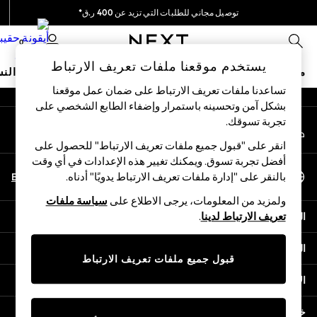
توصيل مجاني للطلبات التي تزيد عن 400 ر.ق*
An error occurred on client
نحن نقوم بدفع جميع الرسوم
0
شبكاتنا الاجتماعية
يستخدم موقعنا ملفات تعريف الارتباط
متجر العطلات
ملابس مدرسية
البنات
الأولاد
البيبي
النس
تساعدنا ملفات تعريف الارتباط على ضمان عمل موقعنا
بشكل آمن وتحسينه باستمرار وإضفاء الطابع الشخصي على
HOLIDAY SHOP
تجربة تسوقك.‏
حسابي
Holiday Shop
قم بتسجيل الدخول إلى حسابك
Modest Holiday Outfits
انقر على "قبول جميع ملفات تعريف الارتباط" للحصول على
Sunset Styles
أفضل تجربة تسوق. ويمكنك تغيير هذه الإعدادات في أي وقت
اختر اللغة
Summer Nightwear
En
Ar
بالنقر على "إدارة ملفات تعريف الارتباط يدويًا" أدناه.
العربية
Girls
ولمزيد من المعلومات، يرجى الاطلاع على
سياسة ملفات
Girls' Holiday Shop
المساعدة
تعريف الارتباط لدينا
.
Girls' Travel Styles
Sunset Styles
الخصوصية والحقوق القانونية
Dresses
قبول جميع ملفات تعريف الارتباط
Sets & Outfits
الأقسام
Linen Collection
Swimwear & Beachwear
خدمات أخرى