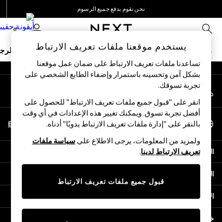
نحن نقوم بدفع جميع الرسوم
An error occurred on client
نحن نقبل
0
شبكاتنا الاجتماعية
يستخدم موقعنا ملفات تعريف الارتباط
ملابس مدرسية
البنات
الأولاد
البيبي
النساء
الرج
تساعدنا ملفات تعريف الارتباط على ضمان عمل موقعنا
بشكل آمن وتحسينه باستمرار وإضفاء الطابع الشخصي على
HOLIDAY SHOP
تجربة تسوقك.‏
حسابي
Holiday Shop
قم بتسجيل الدخول إلى حسابك
Modest Holiday Outfits
انقر على "قبول جميع ملفات تعريف الارتباط" للحصول على
Sunset Styles
أفضل تجربة تسوق. ويمكنك تغيير هذه الإعدادات في أي وقت
اختر اللغة
Summer Nightwear
En
Ar
بالنقر على "إدارة ملفات تعريف الارتباط يدويًا" أدناه.
العربية
Girls
ولمزيد من المعلومات، يرجى الاطلاع على
سياسة ملفات
Girls' Holiday Shop
المساعدة
تعريف الارتباط لدينا
.
Girls' Travel Styles
Sunset Styles
الخصوصية والحقوق القانونية
Dresses
قبول جميع ملفات تعريف الارتباط
Sets & Outfits
الأقسام
Linen Collection
Swimwear & Beachwear
خدمات أخرى