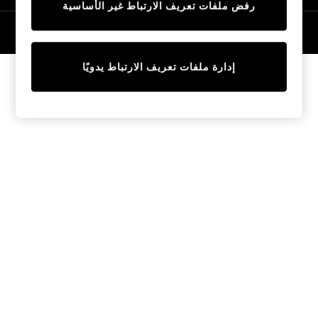
رفض ملفات تعريف الارتباط غير الأساسية
Tops & T-Shirts
Sandals & Sliders
© 2026 NEXT General Trading FZE، مسجلة في دبي، رقم السجل التجاري
57324021
Jumpsuits & Playsuits
Shorts & Skirts
إدارة ملفات تعريف الارتباط يدويًا
Sun Safe
Sun Hats & Caps
Sunglasses
Women's Holiday Shop
Women's Travel Styles
Dresses
Linen Collection
Tops & T-Shirts
Cover Ups & Kaftans
Sandals
Swimwear
Jumpsuits & Playsuits
Beachwear
Skirts
Trousers