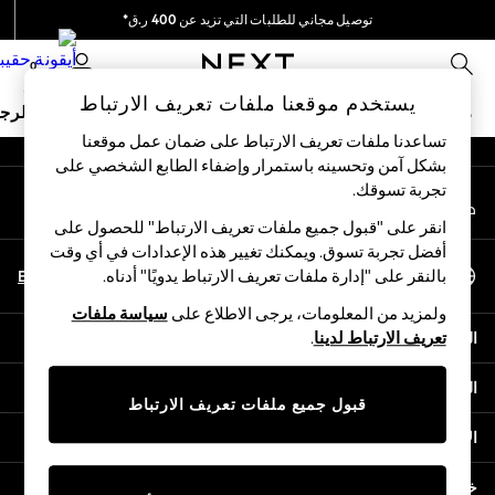
توصيل مجاني للطلبات التي تزيد عن 400 ر.ق*
An error occurred on client
نحن نقوم بدفع جميع الرسوم
0
شبكاتنا الاجتماعية
يستخدم موقعنا ملفات تعريف الارتباط
ملابس مدرسية
البنات
الأولاد
البيبي
النساء
الرج
تساعدنا ملفات تعريف الارتباط على ضمان عمل موقعنا
بشكل آمن وتحسينه باستمرار وإضفاء الطابع الشخصي على
HOLIDAY SHOP
تجربة تسوقك.‏
حسابي
Holiday Shop
قم بتسجيل الدخول إلى حسابك
Modest Holiday Outfits
انقر على "قبول جميع ملفات تعريف الارتباط" للحصول على
Sunset Styles
أفضل تجربة تسوق. ويمكنك تغيير هذه الإعدادات في أي وقت
اختر اللغة
Summer Nightwear
En
Ar
بالنقر على "إدارة ملفات تعريف الارتباط يدويًا" أدناه.
العربية
Girls
ولمزيد من المعلومات، يرجى الاطلاع على
سياسة ملفات
Girls' Holiday Shop
المساعدة
تعريف الارتباط لدينا
.
Girls' Travel Styles
Sunset Styles
الخصوصية والحقوق القانونية
Dresses
قبول جميع ملفات تعريف الارتباط
Sets & Outfits
الأقسام
Linen Collection
Swimwear & Beachwear
خدمات أخرى