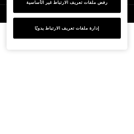
رفض ملفات تعريف الارتباط غير الأساسية
Tops & T-Shirts
Sandals & Sliders
© 2026 NEXT General Trading FZE، مسجلة في دبي، رقم السجل التجاري
57324021
Jumpsuits & Playsuits
Shorts & Skirts
إدارة ملفات تعريف الارتباط يدويًا
Sun Safe
Sun Hats & Caps
Sunglasses
Women's Holiday Shop
Women's Travel Styles
Dresses
Linen Collection
Tops & T-Shirts
Cover Ups & Kaftans
Sandals
Swimwear
Jumpsuits & Playsuits
Beachwear
Skirts
Trousers