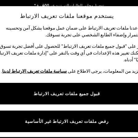
توصيل مجاني للطلبات التي تزيد عن 400 ر.ق*
يستخدم موقعنا ملفات تعريف الارتباط
نحن نقوم بدفع جميع الرسوم
شبكاتنا الاجتماعية
دنا ملفات تعريف الارتباط على ضمان عمل موقعنا بشكل آمن وتحسينه
مرار وإضفاء الطابع الشخصي على تجربة تسوقك.‏
الأولاد
البيبي
النساء
الرجال
 على "قبول جميع ملفات تعريف الارتباط" للحصول على أفضل تجربة تسوق.
نك تغيير هذه الإعدادات في أي وقت بالنقر على "إدارة ملفات تعريف الارتب
اختر اللغة
ا" أدناه.
العربية
يد من المعلومات، يرجى الاطلاع على
سياسة ملفات تعريف الارتباط لدينا
.
قوق القانونية
الأقسام
ية وملفات تعريف الارتباط
نسائي
قبول جميع ملفات تعريف الارتباط
كام
رجالي
عريف الارتباط بشكل فردي
الأولاد
ييمات العملاء
البنات
رفض ملفات تعريف الارتباط غير الأساسية
المنتجات المنزلية
البيبي