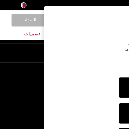
السداد
0
المنتجات المنزلية
الماركات
تصفيات
اط
En
Ar
خدمات أخرى
الإعلام والصحافة
الشركة
وظائف NEXT