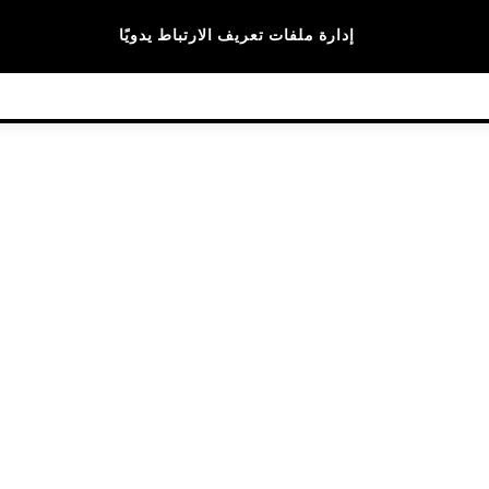
الماركات
إدارة ملفات تعريف الارتباط يدويًا
© 2026 NEXT General Trading FZE، مسجلة في دبي، رقم السجل التجاري 57324021