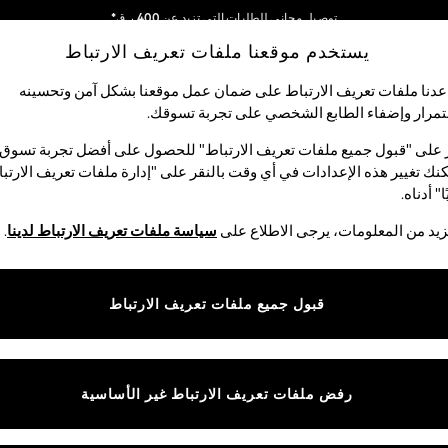
توصيل مجاني للطلبات التي تزيد عن 400 ر.ق*
يستخدم موقعنا ملفات تعريف الارتباط
نحن نقوم بدفع جميع الرسوم
شبكاتنا الاجتماعية
دنا ملفات تعريف الارتباط على ضمان عمل موقعنا بشكل آمن وتحسينه
مرار وإضفاء الطابع الشخصي على تجربة تسوقك.‏
لبيبي
النساء
الرجال
متجر العطلات
 على "قبول جميع ملفات تعريف الارتباط" للحصول على أفضل تجربة تسوق.
نك تغيير هذه الإعدادات في أي وقت بالنقر على "إدارة ملفات تعريف الارتب
اختر اللغة
ا" أدناه.
العربية
يد من المعلومات، يرجى الاطلاع على
سياسة ملفات تعريف الارتباط لدينا
.
قوق القانونية
الأقسام
ية وملفات تعريف الارتباط
نسائي
قبول جميع ملفات تعريف الارتباط
كام
رجالي
عريف الارتباط بشكل فردي
الأولاد
ييمات العملاء
البنات
رفض ملفات تعريف الارتباط غير الأساسية
المنتجات المنزلية
البيبي