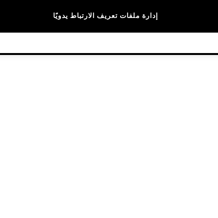
الماركات
إدارة ملفات تعريف الارتباط يدويًا
© 2026 NEXT General Trading FZE، مسجلة في دبي، رقم السجل التجاري 57324021