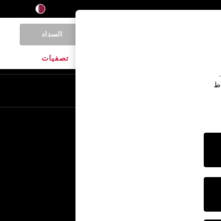
السداد
0
المنتجات المنزلية
الماركات
تصفيات
اط
En
Ar
خدمات أخرى
الإعلام والصحافة
الشركة
وظائف NEXT