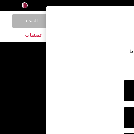
السداد
0
المنتجات المنزلية
الماركات
تصفيات
اط
En
Ar
خدمات أخرى
الإعلام والصحافة
الشركة
وظائف NEXT