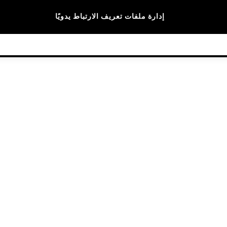
الماركات
إدارة ملفات تعريف الارتباط يدويًا
© 2026 NEXT General Trading FZE، مسجلة في دبي، رقم السجل التجاري 57324021