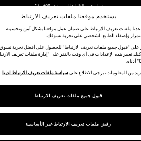
توصيل مجاني للطلبات التي تزيد عن 400 ر.ق*
يستخدم موقعنا ملفات تعريف الارتباط
نحن نقوم بدفع جميع الرسوم
شبكاتنا الاجتماعية
دنا ملفات تعريف الارتباط على ضمان عمل موقعنا بشكل آمن وتحسينه
مرار وإضفاء الطابع الشخصي على تجربة تسوقك.‏
الأولاد
البيبي
النساء
الرجال
 على "قبول جميع ملفات تعريف الارتباط" للحصول على أفضل تجربة تسوق.
نك تغيير هذه الإعدادات في أي وقت بالنقر على "إدارة ملفات تعريف الارتب
اختر اللغة
ا" أدناه.
العربية
يد من المعلومات، يرجى الاطلاع على
سياسة ملفات تعريف الارتباط لدينا
.
قوق القانونية
الأقسام
ية وملفات تعريف الارتباط
نسائي
قبول جميع ملفات تعريف الارتباط
كام
رجالي
عريف الارتباط بشكل فردي
الأولاد
ييمات العملاء
البنات
رفض ملفات تعريف الارتباط غير الأساسية
المنتجات المنزلية
البيبي