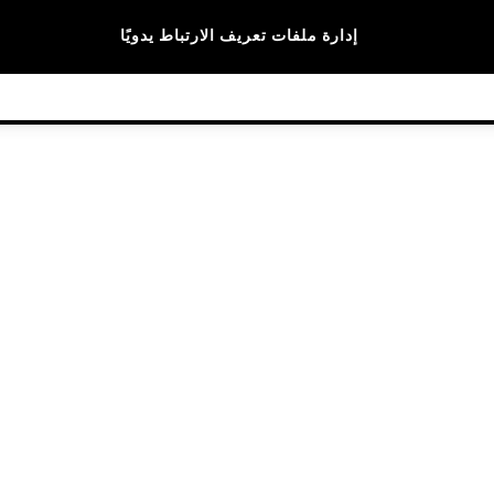
الماركات
إدارة ملفات تعريف الارتباط يدويًا
© 2026 NEXT General Trading FZE، مسجلة في دبي، رقم السجل التجاري 57324021