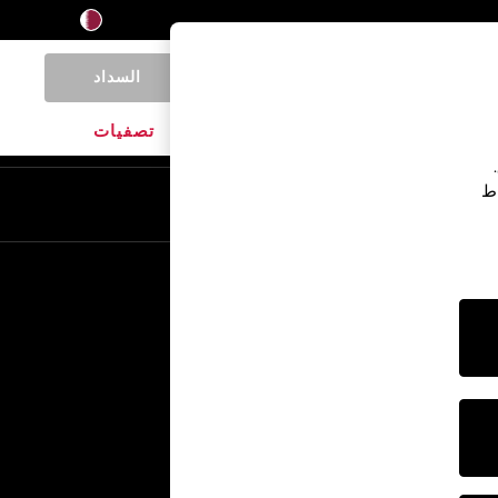
السداد
0
المنتجات المنزلية
الماركات
تصفيات
اط
En
Ar
خدمات أخرى
الإعلام والصحافة
الشركة
وظائف NEXT