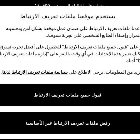
توصيل مجاني للطلبات التي تزيد عن 400 ر.ق*
يستخدم موقعنا ملفات تعريف الارتباط
نحن نقوم بدفع جميع الرسوم
شبكاتنا الاجتماعية
دنا ملفات تعريف الارتباط على ضمان عمل موقعنا بشكل آمن وتحسينه
مرار وإضفاء الطابع الشخصي على تجربة تسوقك.‏
لبيبي
النساء
الرجال
متجر العطلات
 على "قبول جميع ملفات تعريف الارتباط" للحصول على أفضل تجربة تسوق.
نك تغيير هذه الإعدادات في أي وقت بالنقر على "إدارة ملفات تعريف الارتب
اختر اللغة
ا" أدناه.
العربية
يد من المعلومات، يرجى الاطلاع على
سياسة ملفات تعريف الارتباط لدينا
.
قوق القانونية
الأقسام
ية وملفات تعريف الارتباط
نسائي
قبول جميع ملفات تعريف الارتباط
كام
رجالي
عريف الارتباط بشكل فردي
الأولاد
ييمات العملاء
البنات
رفض ملفات تعريف الارتباط غير الأساسية
المنتجات المنزلية
البيبي