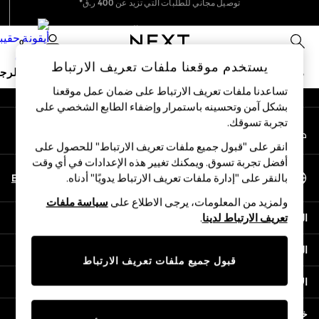
An error occurred on client
نحن نقبل
نحن نقوم بدفع جميع الرسوم
0
شبكاتنا الاجتماعية
يستخدم موقعنا ملفات تعريف الارتباط
ملابس مدرسية
البنات
الأولاد
البيبي
النساء
الرج
تساعدنا ملفات تعريف الارتباط على ضمان عمل موقعنا
بشكل آمن وتحسينه باستمرار وإضفاء الطابع الشخصي على
HOLIDAY SHOP
تجربة تسوقك.‏
حسابي
Holiday Shop
قم بتسجيل الدخول إلى حسابك
Modest Holiday Outfits
انقر على "قبول جميع ملفات تعريف الارتباط" للحصول على
Sunset Styles
أفضل تجربة تسوق. ويمكنك تغيير هذه الإعدادات في أي وقت
اختر اللغة
Summer Nightwear
En
Ar
بالنقر على "إدارة ملفات تعريف الارتباط يدويًا" أدناه.
العربية
Girls
ولمزيد من المعلومات، يرجى الاطلاع على
سياسة ملفات
Girls' Holiday Shop
المساعدة
تعريف الارتباط لدينا
.
Girls' Travel Styles
Sunset Styles
الخصوصية والحقوق القانونية
Dresses
قبول جميع ملفات تعريف الارتباط
Sets & Outfits
الأقسام
Linen Collection
Swimwear & Beachwear
خدمات أخرى