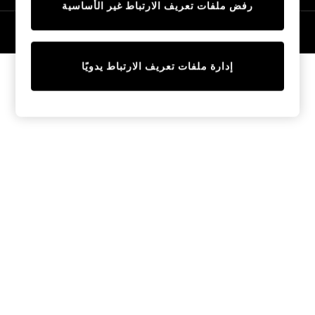
رفض ملفات تعريف الارتباط غير الأساسية
Tops & T-Shirts
Sandals & Sliders
© 2026 NEXT General Trading FZE، مسجلة في دبي، رقم السجل التجاري
57324021
Jumpsuits & Playsuits
Shorts & Skirts
إدارة ملفات تعريف الارتباط يدويًا
Sun Safe
Sun Hats & Caps
Sunglasses
Women's Holiday Shop
Women's Travel Styles
Dresses
Linen Collection
Tops & T-Shirts
Cover Ups & Kaftans
Sandals
Swimwear
Jumpsuits & Playsuits
Beachwear
Skirts
Trousers