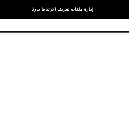
الماركات
إدارة ملفات تعريف الارتباط يدويًا
© 2026 NEXT General Trading FZE، مسجلة في دبي، رقم السجل التجاري 57324021