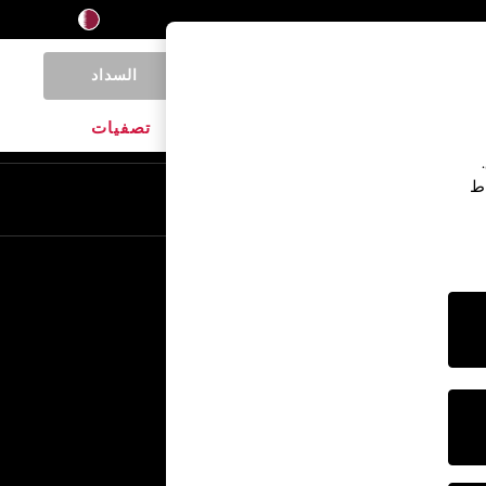
السداد
0
المنتجات المنزلية
الماركات
تصفيات
اط
En
Ar
خدمات أخرى
الإعلام والصحافة
الشركة
وظائف NEXT