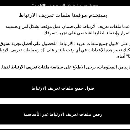
توصيل مجاني للطلبات التي تزيد عن 400 ر.ق*
يستخدم موقعنا ملفات تعريف الارتباط
نحن نقوم بدفع جميع الرسوم
شبكاتنا الاجتماعية
دنا ملفات تعريف الارتباط على ضمان عمل موقعنا بشكل آمن وتحسينه
مرار وإضفاء الطابع الشخصي على تجربة تسوقك.‏
الأولاد
البيبي
النساء
الرجال
 على "قبول جميع ملفات تعريف الارتباط" للحصول على أفضل تجربة تسوق.
نك تغيير هذه الإعدادات في أي وقت بالنقر على "إدارة ملفات تعريف الارتب
اختر اللغة
ا" أدناه.
العربية
يد من المعلومات، يرجى الاطلاع على
سياسة ملفات تعريف الارتباط لدينا
.
قوق القانونية
الأقسام
ية وملفات تعريف الارتباط
نسائي
قبول جميع ملفات تعريف الارتباط
كام
رجالي
عريف الارتباط بشكل فردي
الأولاد
ييمات العملاء
البنات
رفض ملفات تعريف الارتباط غير الأساسية
المنتجات المنزلية
البيبي