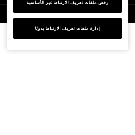
رفض ملفات تعريف الارتباط غير الأساسية
Tops & T-Shirts
Sandals & Sliders
© 2026 NEXT General Trading FZE، مسجلة في دبي، رقم السجل التجاري
57324021
Jumpsuits & Playsuits
Shorts & Skirts
إدارة ملفات تعريف الارتباط يدويًا
Sun Safe
Sun Hats & Caps
Sunglasses
Women's Holiday Shop
Women's Travel Styles
Dresses
Linen Collection
Tops & T-Shirts
Cover Ups & Kaftans
Sandals
Swimwear
Jumpsuits & Playsuits
Beachwear
Skirts
Trousers