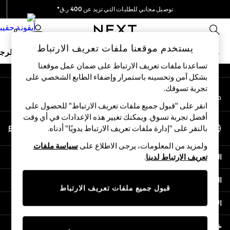
توصيل مجاني للطلبات التي تزيد عن 400 ر.ق*
An error occurred on client
نحن نقوم بدفع جميع الرسوم
0
شبكاتنا الاجتماعية
يستخدم موقعنا ملفات تعريف الارتباط
ملابس مدرسية
البنات
الأولاد
البيبي
النساء
الرج
تساعدنا ملفات تعريف الارتباط على ضمان عمل موقعنا
بشكل آمن وتحسينه باستمرار وإضفاء الطابع الشخصي على
HOLIDAY SHOP
تجربة تسوقك.‏
حسابي
Holiday Shop
قم بتسجيل الدخول إلى حسابك
Modest Holiday Outfits
انقر على "قبول جميع ملفات تعريف الارتباط" للحصول على
Sunset Styles
أفضل تجربة تسوق. ويمكنك تغيير هذه الإعدادات في أي وقت
اختر اللغة
Summer Nightwear
En
Ar
بالنقر على "إدارة ملفات تعريف الارتباط يدويًا" أدناه.
العربية
Girls
ولمزيد من المعلومات، يرجى الاطلاع على
سياسة ملفات
Girls' Holiday Shop
المساعدة
تعريف الارتباط لدينا
.
Girls' Travel Styles
Sunset Styles
الخصوصية والحقوق القانونية
Dresses
قبول جميع ملفات تعريف الارتباط
Sets & Outfits
الأقسام
Linen Collection
Swimwear & Beachwear
خدمات أخرى