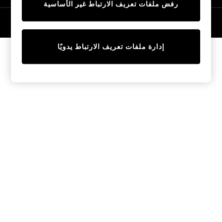
رفض ملفات تعريف الارتباط غير الأساسية
Tops & T-Shirts
Sandals & Sliders
© 2026 NEXT General Trading FZE، مسجلة في دبي، رقم السجل التجاري
57324021
Jumpsuits & Playsuits
Shorts & Skirts
إدارة ملفات تعريف الارتباط يدويًا
Sun Safe
Sun Hats & Caps
Sunglasses
Women's Holiday Shop
Women's Travel Styles
Dresses
Linen Collection
Tops & T-Shirts
Cover Ups & Kaftans
Sandals
Swimwear
Jumpsuits & Playsuits
Beachwear
Skirts
Trousers