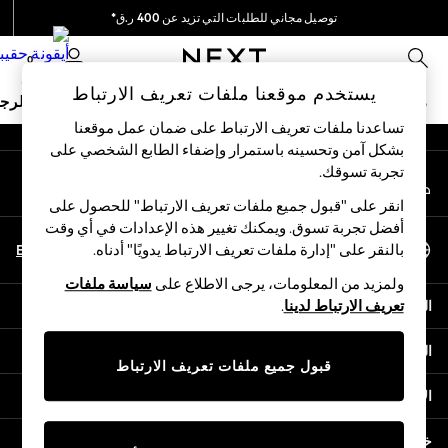
توصيل مجاني للطلبات التي تزيد عن 400 ر.ق*
An error occurred on client
نحن نقوم بدفع جميع الرسوم
0
شبكاتنا الاجتماعية
يستخدم موقعنا ملفات تعريف الارتباط
ملابس مدرسية
البنات
الأولاد
البيبي
النساء
الرج
تساعدنا ملفات تعريف الارتباط على ضمان عمل موقعنا
بشكل آمن وتحسينه باستمرار وإضفاء الطابع الشخصي على
HOLIDAY SHOP
تجربة تسوقك.‏
حسابي
Holiday Shop
قم بتسجيل الدخول إلى حسابك
Modest Holiday Outfits
انقر على "قبول جميع ملفات تعريف الارتباط" للحصول على
Sunset Styles
أفضل تجربة تسوق. ويمكنك تغيير هذه الإعدادات في أي وقت
اختر اللغة
Summer Nightwear
En
Ar
بالنقر على "إدارة ملفات تعريف الارتباط يدويًا" أدناه.
العربية
Girls
ولمزيد من المعلومات، يرجى الاطلاع على
سياسة ملفات
Girls' Holiday Shop
المساعدة
تعريف الارتباط لدينا
.
Girls' Travel Styles
Sunset Styles
الخصوصية والحقوق القانونية
Dresses
قبول جميع ملفات تعريف الارتباط
Sets & Outfits
الأقسام
Linen Collection
Swimwear & Beachwear
خدمات أخرى