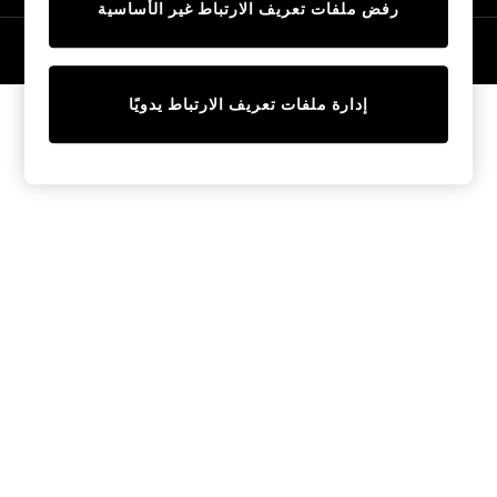
رفض ملفات تعريف الارتباط غير الأساسية
Tops & T-Shirts
Sandals & Sliders
© 2026 NEXT General Trading FZE، مسجلة في دبي، رقم السجل التجاري
57324021
Jumpsuits & Playsuits
Shorts & Skirts
إدارة ملفات تعريف الارتباط يدويًا
Sun Safe
Sun Hats & Caps
Sunglasses
Women's Holiday Shop
Women's Travel Styles
Dresses
Linen Collection
Tops & T-Shirts
Cover Ups & Kaftans
Sandals
Swimwear
Jumpsuits & Playsuits
Beachwear
Skirts
Trousers