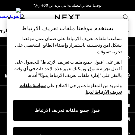
توصيل مجاني للطلبات التي تزيد عن 400 ر.ق*
An error occurred on client
نحن نقوم بدفع جميع الرسوم
0
شبكاتنا الاجتماعية
يستخدم موقعنا ملفات تعريف الارتباط
ملابس مدرسية
البنات
الأولاد
البيبي
النساء
الرج
تساعدنا ملفات تعريف الارتباط على ضمان عمل موقعنا
بشكل آمن وتحسينه باستمرار وإضفاء الطابع الشخصي على
HOLIDAY SHOP
تجربة تسوقك.‏
حسابي
Holiday Shop
قم بتسجيل الدخول إلى حسابك
Modest Holiday Outfits
انقر على "قبول جميع ملفات تعريف الارتباط" للحصول على
Sunset Styles
أفضل تجربة تسوق. ويمكنك تغيير هذه الإعدادات في أي وقت
اختر اللغة
Summer Nightwear
En
Ar
بالنقر على "إدارة ملفات تعريف الارتباط يدويًا" أدناه.
العربية
Girls
ولمزيد من المعلومات، يرجى الاطلاع على
سياسة ملفات
Girls' Holiday Shop
المساعدة
تعريف الارتباط لدينا
.
Girls' Travel Styles
Sunset Styles
الخصوصية والحقوق القانونية
Dresses
قبول جميع ملفات تعريف الارتباط
Sets & Outfits
الأقسام
Linen Collection
Swimwear & Beachwear
خدمات أخرى