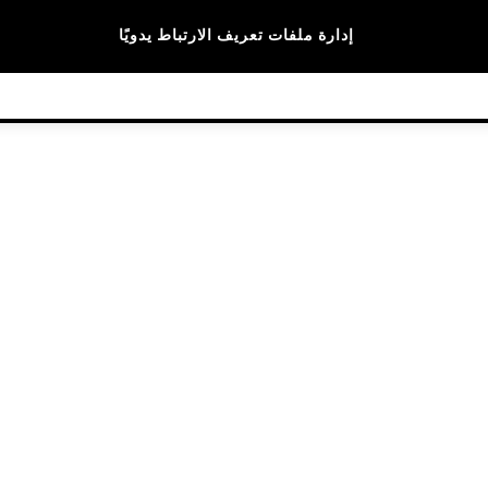
الماركات
إدارة ملفات تعريف الارتباط يدويًا
© 2026 NEXT General Trading FZE، مسجلة في دبي، رقم السجل التجاري 57324021