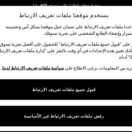
توصيل مجاني للطلبات التي تزيد عن 400 ر.ق*
يستخدم موقعنا ملفات تعريف الارتباط
نحن نقوم بدفع جميع الرسوم
شبكاتنا الاجتماعية
دنا ملفات تعريف الارتباط على ضمان عمل موقعنا بشكل آمن وتحسينه
مرار وإضفاء الطابع الشخصي على تجربة تسوقك.‏
لبيبي
النساء
الرجال
متجر العطلات
 على "قبول جميع ملفات تعريف الارتباط" للحصول على أفضل تجربة تسوق.
نك تغيير هذه الإعدادات في أي وقت بالنقر على "إدارة ملفات تعريف الارتب
اختر اللغة
ا" أدناه.
العربية
يد من المعلومات، يرجى الاطلاع على
سياسة ملفات تعريف الارتباط لدينا
.
قوق القانونية
الأقسام
ية وملفات تعريف الارتباط
نسائي
قبول جميع ملفات تعريف الارتباط
كام
رجالي
عريف الارتباط بشكل فردي
الأولاد
ييمات العملاء
البنات
رفض ملفات تعريف الارتباط غير الأساسية
المنتجات المنزلية
البيبي