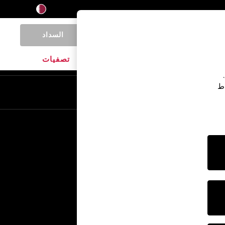
السداد
0
المنتجات المنزلية
الماركات
تصفيات
اط
En
Ar
خدمات أخرى
الإعلام والصحافة
الشركة
وظائف NEXT