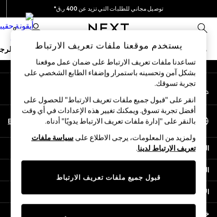
توصيل مجاني للطلبات التي تزيد عن 400 ر.ق*
An error occurred on client
نحن نقوم بدفع جميع الرسوم
0
شبكاتنا الاجتماعية
يستخدم موقعنا ملفات تعريف الارتباط
ملابس مدرسية
البنات
الأولاد
البيبي
النساء
الرج
تساعدنا ملفات تعريف الارتباط على ضمان عمل موقعنا
بشكل آمن وتحسينه باستمرار وإضفاء الطابع الشخصي على
HOLIDAY SHOP
تجربة تسوقك.‏
حسابي
Holiday Shop
قم بتسجيل الدخول إلى حسابك
Modest Holiday Outfits
انقر على "قبول جميع ملفات تعريف الارتباط" للحصول على
Sunset Styles
أفضل تجربة تسوق. ويمكنك تغيير هذه الإعدادات في أي وقت
اختر اللغة
Summer Nightwear
En
Ar
بالنقر على "إدارة ملفات تعريف الارتباط يدويًا" أدناه.
العربية
Girls
ولمزيد من المعلومات، يرجى الاطلاع على
سياسة ملفات
Girls' Holiday Shop
المساعدة
تعريف الارتباط لدينا
.
Girls' Travel Styles
Sunset Styles
الخصوصية والحقوق القانونية
Dresses
قبول جميع ملفات تعريف الارتباط
Sets & Outfits
الأقسام
Linen Collection
Swimwear & Beachwear
خدمات أخرى