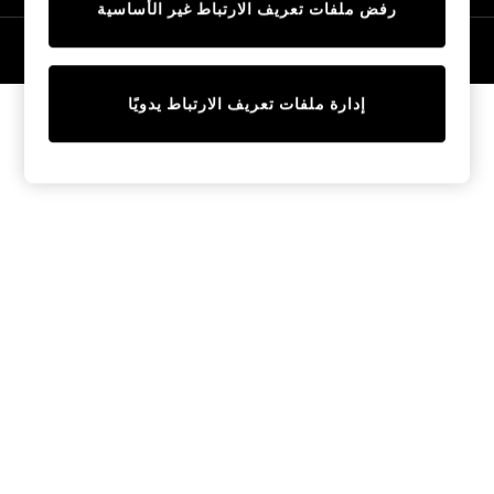
رفض ملفات تعريف الارتباط غير الأساسية
Tops & T-Shirts
Sandals & Sliders
© 2026 NEXT General Trading FZE، مسجلة في دبي، رقم السجل التجاري
57324021
Jumpsuits & Playsuits
Shorts & Skirts
إدارة ملفات تعريف الارتباط يدويًا
Sun Safe
Sun Hats & Caps
Sunglasses
Women's Holiday Shop
Women's Travel Styles
Dresses
Linen Collection
Tops & T-Shirts
Cover Ups & Kaftans
Sandals
Swimwear
Jumpsuits & Playsuits
Beachwear
Skirts
Trousers