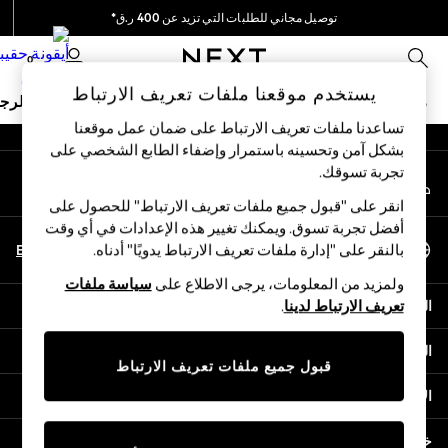
توصيل مجاني للطلبات التي تزيد عن 400 ر.ق*
An error occurred on client
نحن نقوم بدفع جميع الرسوم
0
شبكاتنا الاجتماعية
يستخدم موقعنا ملفات تعريف الارتباط
ملابس مدرسية
البنات
الأولاد
البيبي
النساء
الرج
تساعدنا ملفات تعريف الارتباط على ضمان عمل موقعنا
بشكل آمن وتحسينه باستمرار وإضفاء الطابع الشخصي على
HOLIDAY SHOP
تجربة تسوقك.‏
حسابي
Holiday Shop
قم بتسجيل الدخول إلى حسابك
Modest Holiday Outfits
انقر على "قبول جميع ملفات تعريف الارتباط" للحصول على
Sunset Styles
أفضل تجربة تسوق. ويمكنك تغيير هذه الإعدادات في أي وقت
اختر اللغة
Summer Nightwear
En
Ar
بالنقر على "إدارة ملفات تعريف الارتباط يدويًا" أدناه.
العربية
Girls
ولمزيد من المعلومات، يرجى الاطلاع على
سياسة ملفات
Girls' Holiday Shop
المساعدة
تعريف الارتباط لدينا
.
Girls' Travel Styles
Sunset Styles
الخصوصية والحقوق القانونية
Dresses
قبول جميع ملفات تعريف الارتباط
Sets & Outfits
الأقسام
Linen Collection
Swimwear & Beachwear
خدمات أخرى