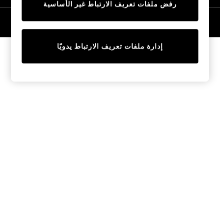
رفض ملفات تعريف الارتباط غير الأساسية
Tops & T-Shirts
Sandals & Sliders
© 2026 NEXT General Trading FZE، مسجلة في دبي، رقم السجل التجاري
57324021
Jumpsuits & Playsuits
Shorts & Skirts
إدارة ملفات تعريف الارتباط يدويًا
Sun Safe
Sun Hats & Caps
Sunglasses
Women's Holiday Shop
Women's Travel Styles
Dresses
Linen Collection
Tops & T-Shirts
Cover Ups & Kaftans
Sandals
Swimwear
Jumpsuits & Playsuits
Beachwear
Skirts
Trousers