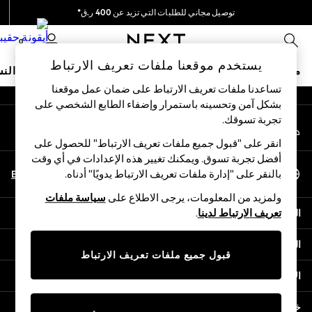
توصيل مجاني للطلبات التي تزيد عن 400 ر.ق*
An error occurred on client
نحن نقوم بدفع جميع الرسوم
0
شبكاتنا الاجتماعية
يستخدم موقعنا ملفات تعريف الارتباط
متجر العطلات
ملابس مدرسية
البنات
الأولاد
البيبي
النس
تساعدنا ملفات تعريف الارتباط على ضمان عمل موقعنا
بشكل آمن وتحسينه باستمرار وإضفاء الطابع الشخصي على
HOLIDAY SHOP
تجربة تسوقك.‏
حسابي
Holiday Shop
قم بتسجيل الدخول إلى حسابك
Modest Holiday Outfits
انقر على "قبول جميع ملفات تعريف الارتباط" للحصول على
Sunset Styles
أفضل تجربة تسوق. ويمكنك تغيير هذه الإعدادات في أي وقت
اختر اللغة
Summer Nightwear
En
Ar
بالنقر على "إدارة ملفات تعريف الارتباط يدويًا" أدناه.
العربية
Girls
ولمزيد من المعلومات، يرجى الاطلاع على
سياسة ملفات
Girls' Holiday Shop
المساعدة
تعريف الارتباط لدينا
.
Girls' Travel Styles
Sunset Styles
الخصوصية والحقوق القانونية
Dresses
قبول جميع ملفات تعريف الارتباط
Sets & Outfits
الأقسام
Linen Collection
Swimwear & Beachwear
خدمات أخرى