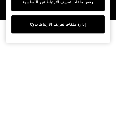
رفض ملفات تعريف الارتباط غير الأساسية
Tops & T-Shirts
Sandals & Sliders
© 2026 NEXT General Trading FZE، مسجلة في دبي، رقم السجل التجاري
57324021
Jumpsuits & Playsuits
Shorts & Skirts
إدارة ملفات تعريف الارتباط يدويًا
Sun Safe
Sun Hats & Caps
Sunglasses
Women's Holiday Shop
Women's Travel Styles
Dresses
Linen Collection
Tops & T-Shirts
Cover Ups & Kaftans
Sandals
Swimwear
Jumpsuits & Playsuits
Beachwear
Skirts
Trousers