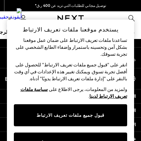
توصيل مجاني للطلبات التي تزيد عن 400 ر.ق*
An error occurred on client
نحن نقوم بدفع جميع الرسوم
0
شبكاتنا الاجتماعية
يستخدم موقعنا ملفات تعريف الارتباط
ملابس مدرسية
البنات
الأولاد
البيبي
النساء
الرج
تساعدنا ملفات تعريف الارتباط على ضمان عمل موقعنا
بشكل آمن وتحسينه باستمرار وإضفاء الطابع الشخصي على
HOLIDAY SHOP
تجربة تسوقك.‏
حسابي
Holiday Shop
قم بتسجيل الدخول إلى حسابك
Modest Holiday Outfits
انقر على "قبول جميع ملفات تعريف الارتباط" للحصول على
Sunset Styles
أفضل تجربة تسوق. ويمكنك تغيير هذه الإعدادات في أي وقت
اختر اللغة
Summer Nightwear
En
Ar
بالنقر على "إدارة ملفات تعريف الارتباط يدويًا" أدناه.
العربية
Girls
ولمزيد من المعلومات، يرجى الاطلاع على
سياسة ملفات
Girls' Holiday Shop
المساعدة
تعريف الارتباط لدينا
.
Girls' Travel Styles
Sunset Styles
الخصوصية والحقوق القانونية
Dresses
قبول جميع ملفات تعريف الارتباط
Sets & Outfits
الأقسام
Linen Collection
Swimwear & Beachwear
خدمات أخرى