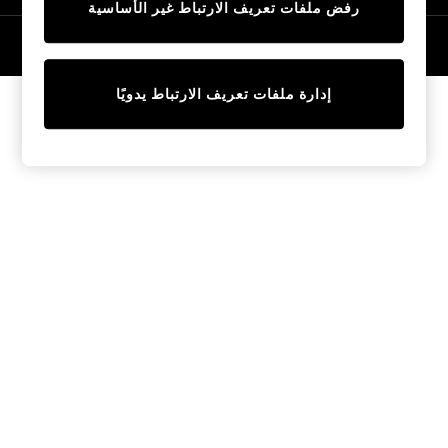
رفض ملفات تعريف الارتباط غير الأساسية
Tops & T-Shirts
Sandals & Sliders
© 2026 NEXT General Trading FZE، مسجلة في دبي، رقم السجل التجاري
57324021
Jumpsuits & Playsuits
Shorts & Skirts
إدارة ملفات تعريف الارتباط يدويًا
Sun Safe
Sun Hats & Caps
Sunglasses
Women's Holiday Shop
Women's Travel Styles
Dresses
Linen Collection
Tops & T-Shirts
Cover Ups & Kaftans
Sandals
Swimwear
Jumpsuits & Playsuits
Beachwear
Skirts
Trousers