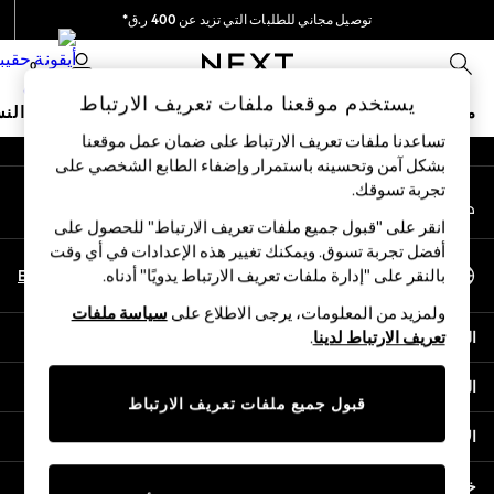
توصيل مجاني للطلبات التي تزيد عن 400 ر.ق*
An error occurred on client
نحن نقوم بدفع جميع الرسوم
0
شبكاتنا الاجتماعية
يستخدم موقعنا ملفات تعريف الارتباط
متجر العطلات
ملابس مدرسية
البنات
الأولاد
البيبي
النس
تساعدنا ملفات تعريف الارتباط على ضمان عمل موقعنا
بشكل آمن وتحسينه باستمرار وإضفاء الطابع الشخصي على
HOLIDAY SHOP
تجربة تسوقك.‏
حسابي
Holiday Shop
قم بتسجيل الدخول إلى حسابك
Modest Holiday Outfits
انقر على "قبول جميع ملفات تعريف الارتباط" للحصول على
Sunset Styles
أفضل تجربة تسوق. ويمكنك تغيير هذه الإعدادات في أي وقت
اختر اللغة
Summer Nightwear
En
Ar
بالنقر على "إدارة ملفات تعريف الارتباط يدويًا" أدناه.
العربية
Girls
ولمزيد من المعلومات، يرجى الاطلاع على
سياسة ملفات
Girls' Holiday Shop
المساعدة
تعريف الارتباط لدينا
.
Girls' Travel Styles
Sunset Styles
الخصوصية والحقوق القانونية
Dresses
قبول جميع ملفات تعريف الارتباط
Sets & Outfits
الأقسام
Linen Collection
Swimwear & Beachwear
خدمات أخرى