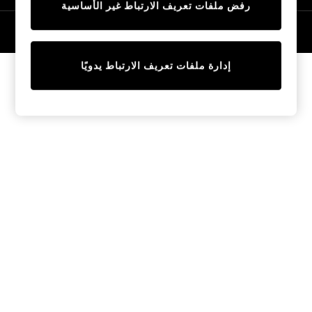
رفض ملفات تعريف الارتباط غير الأساسية
Tops & T-Shirts
Sandals & Sliders
© 2026 NEXT General Trading FZE، مسجلة في دبي، رقم السجل التجاري
57324021
Jumpsuits & Playsuits
Shorts & Skirts
إدارة ملفات تعريف الارتباط يدويًا
Sun Safe
Sun Hats & Caps
Sunglasses
Women's Holiday Shop
Women's Travel Styles
Dresses
Linen Collection
Tops & T-Shirts
Cover Ups & Kaftans
Sandals
Swimwear
Jumpsuits & Playsuits
Beachwear
Skirts
Trousers