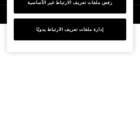
رفض ملفات تعريف الارتباط غير الأساسية
Tops & T-Shirts
Sandals & Sliders
© 2026 NEXT General Trading FZE، مسجلة في دبي، رقم السجل التجاري
57324021
Jumpsuits & Playsuits
Shorts & Skirts
إدارة ملفات تعريف الارتباط يدويًا
Sun Safe
Sun Hats & Caps
Sunglasses
Women's Holiday Shop
Women's Travel Styles
Dresses
Linen Collection
Tops & T-Shirts
Cover Ups & Kaftans
Sandals
Swimwear
Jumpsuits & Playsuits
Beachwear
Skirts
Trousers