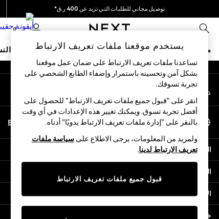
توصيل مجاني للطلبات التي تزيد عن 400 ر.ق*
An error occurred on client
نحن نقوم بدفع جميع الرسوم
0
شبكاتنا الاجتماعية
يستخدم موقعنا ملفات تعريف الارتباط
متجر العطلات
ملابس مدرسية
البنات
الأولاد
البيبي
النس
تساعدنا ملفات تعريف الارتباط على ضمان عمل موقعنا
بشكل آمن وتحسينه باستمرار وإضفاء الطابع الشخصي على
HOLIDAY SHOP
تجربة تسوقك.‏
حسابي
Holiday Shop
قم بتسجيل الدخول إلى حسابك
Modest Holiday Outfits
انقر على "قبول جميع ملفات تعريف الارتباط" للحصول على
Sunset Styles
أفضل تجربة تسوق. ويمكنك تغيير هذه الإعدادات في أي وقت
اختر اللغة
Summer Nightwear
En
Ar
بالنقر على "إدارة ملفات تعريف الارتباط يدويًا" أدناه.
العربية
Girls
ولمزيد من المعلومات، يرجى الاطلاع على
سياسة ملفات
Girls' Holiday Shop
المساعدة
تعريف الارتباط لدينا
.
Girls' Travel Styles
Sunset Styles
الخصوصية والحقوق القانونية
Dresses
قبول جميع ملفات تعريف الارتباط
Sets & Outfits
الأقسام
Linen Collection
Swimwear & Beachwear
خدمات أخرى