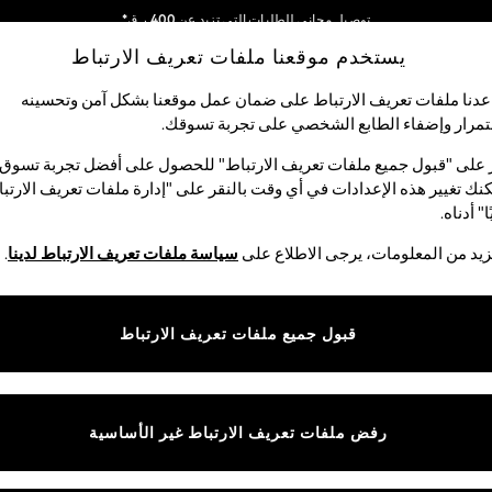
توصيل مجاني للطلبات التي تزيد عن 400 ر.ق*
يستخدم موقعنا ملفات تعريف الارتباط
نحن نقوم بدفع جميع الرسوم
شبكاتنا الاجتماعية
دنا ملفات تعريف الارتباط على ضمان عمل موقعنا بشكل آمن وتحسينه
مرار وإضفاء الطابع الشخصي على تجربة تسوقك.‏
لبيبي
النساء
الرجال
متجر العطلات
 على "قبول جميع ملفات تعريف الارتباط" للحصول على أفضل تجربة تسوق.
نك تغيير هذه الإعدادات في أي وقت بالنقر على "إدارة ملفات تعريف الارتب
اختر اللغة
ا" أدناه.
العربية
يد من المعلومات، يرجى الاطلاع على
سياسة ملفات تعريف الارتباط لدينا
.
قوق القانونية
الأقسام
ية وملفات تعريف الارتباط
نسائي
قبول جميع ملفات تعريف الارتباط
كام
رجالي
عريف الارتباط بشكل فردي
الأولاد
ييمات العملاء
البنات
رفض ملفات تعريف الارتباط غير الأساسية
المنتجات المنزلية
البيبي