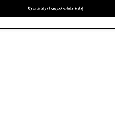
الماركات
إدارة ملفات تعريف الارتباط يدويًا
© 2026 NEXT General Trading FZE، مسجلة في دبي، رقم السجل التجاري 57324021