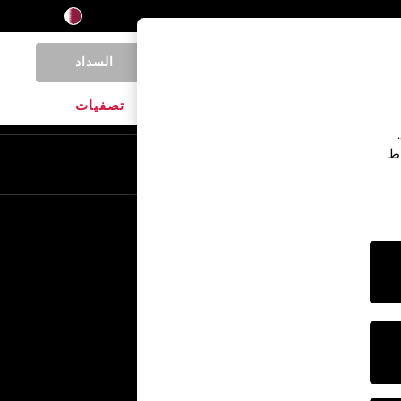
السداد
0
المنتجات المنزلية
الماركات
تصفيات
اط
En
Ar
خدمات أخرى
الإعلام والصحافة
الشركة
وظائف NEXT