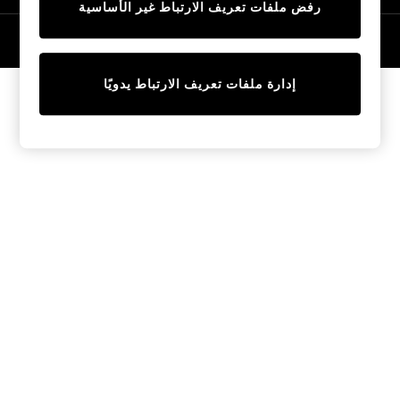
رفض ملفات تعريف الارتباط غير الأساسية
Tops & T-Shirts
Sandals & Sliders
© 2026 NEXT General Trading FZE، مسجلة في دبي، رقم السجل التجاري
57324021
Jumpsuits & Playsuits
Shorts & Skirts
إدارة ملفات تعريف الارتباط يدويًا
Sun Safe
Sun Hats & Caps
Sunglasses
Women's Holiday Shop
Women's Travel Styles
Dresses
Linen Collection
Tops & T-Shirts
Cover Ups & Kaftans
Sandals
Swimwear
Jumpsuits & Playsuits
Beachwear
Skirts
Trousers