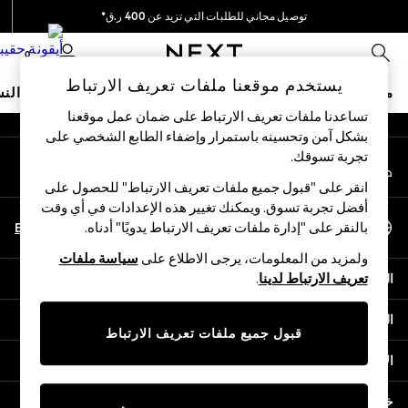
توصيل مجاني للطلبات التي تزيد عن 400 ر.ق*
An error occurred on client
نحن نقوم بدفع جميع الرسوم
0
شبكاتنا الاجتماعية
يستخدم موقعنا ملفات تعريف الارتباط
متجر العطلات
ملابس مدرسية
البنات
الأولاد
البيبي
النس
تساعدنا ملفات تعريف الارتباط على ضمان عمل موقعنا
بشكل آمن وتحسينه باستمرار وإضفاء الطابع الشخصي على
HOLIDAY SHOP
تجربة تسوقك.‏
حسابي
Holiday Shop
قم بتسجيل الدخول إلى حسابك
Modest Holiday Outfits
انقر على "قبول جميع ملفات تعريف الارتباط" للحصول على
Sunset Styles
أفضل تجربة تسوق. ويمكنك تغيير هذه الإعدادات في أي وقت
اختر اللغة
Summer Nightwear
En
Ar
بالنقر على "إدارة ملفات تعريف الارتباط يدويًا" أدناه.
العربية
Girls
ولمزيد من المعلومات، يرجى الاطلاع على
سياسة ملفات
Girls' Holiday Shop
المساعدة
تعريف الارتباط لدينا
.
Girls' Travel Styles
Sunset Styles
الخصوصية والحقوق القانونية
Dresses
قبول جميع ملفات تعريف الارتباط
Sets & Outfits
الأقسام
Linen Collection
Swimwear & Beachwear
خدمات أخرى