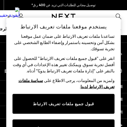
توصيل مجاني للطلبات التي تزيد عن 400 ر.ق*
An error occurred on client
نحن نقوم بدفع جميع الرسوم
0
شبكاتنا الاجتماعية
يستخدم موقعنا ملفات تعريف الارتباط
ملابس مدرسية
البنات
الأولاد
البيبي
النساء
الرج
تساعدنا ملفات تعريف الارتباط على ضمان عمل موقعنا
بشكل آمن وتحسينه باستمرار وإضفاء الطابع الشخصي على
HOLIDAY SHOP
تجربة تسوقك.‏
حسابي
Holiday Shop
قم بتسجيل الدخول إلى حسابك
Modest Holiday Outfits
انقر على "قبول جميع ملفات تعريف الارتباط" للحصول على
Sunset Styles
أفضل تجربة تسوق. ويمكنك تغيير هذه الإعدادات في أي وقت
اختر اللغة
Summer Nightwear
En
Ar
بالنقر على "إدارة ملفات تعريف الارتباط يدويًا" أدناه.
العربية
Girls
ولمزيد من المعلومات، يرجى الاطلاع على
سياسة ملفات
Girls' Holiday Shop
المساعدة
تعريف الارتباط لدينا
.
Girls' Travel Styles
Sunset Styles
الخصوصية والحقوق القانونية
Dresses
قبول جميع ملفات تعريف الارتباط
Sets & Outfits
الأقسام
Linen Collection
Swimwear & Beachwear
خدمات أخرى