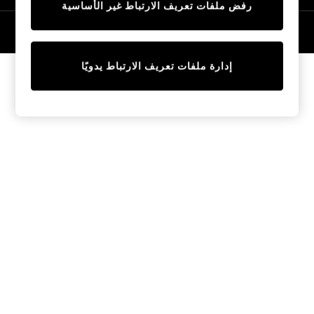
رفض ملفات تعريف الارتباط غير الأساسية
Tops & T-Shirts
Sandals & Sliders
© 2026 NEXT General Trading FZE، مسجلة في دبي، رقم السجل التجاري
57324021
Jumpsuits & Playsuits
Shorts & Skirts
إدارة ملفات تعريف الارتباط يدويًا
Sun Safe
Sun Hats & Caps
Sunglasses
Women's Holiday Shop
Women's Travel Styles
Dresses
Linen Collection
Tops & T-Shirts
Cover Ups & Kaftans
Sandals
Swimwear
Jumpsuits & Playsuits
Beachwear
Skirts
Trousers