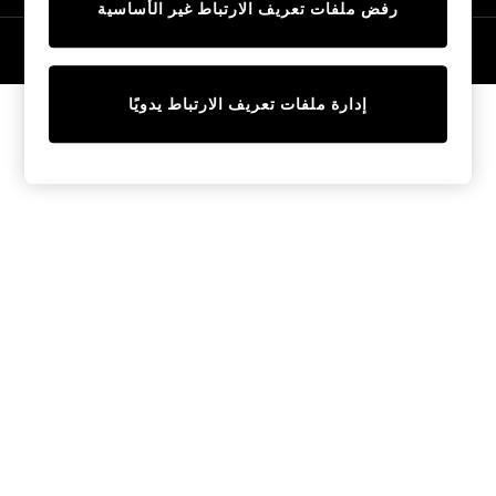
رفض ملفات تعريف الارتباط غير الأساسية
Tops & T-Shirts
Sandals & Sliders
© 2026 NEXT General Trading FZE، مسجلة في دبي، رقم السجل التجاري
57324021
Jumpsuits & Playsuits
Shorts & Skirts
إدارة ملفات تعريف الارتباط يدويًا
Sun Safe
Sun Hats & Caps
Sunglasses
Women's Holiday Shop
Women's Travel Styles
Dresses
Linen Collection
Tops & T-Shirts
Cover Ups & Kaftans
Sandals
Swimwear
Jumpsuits & Playsuits
Beachwear
Skirts
Trousers