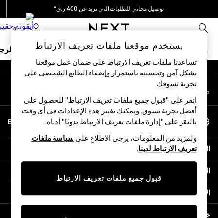
توصيل مجاني للطلبات التي تزيد عن 400 ر.ق*
An error occurred on client
نحن نقوم بدفع جميع الرسوم
0
شبكاتنا الاجتماعية
يستخدم موقعنا ملفات تعريف الارتباط
ملابس مدرسية
البنات
الأولاد
البيبي
النساء
الرج
تساعدنا ملفات تعريف الارتباط على ضمان عمل موقعنا
بشكل آمن وتحسينه باستمرار وإضفاء الطابع الشخصي على
HOLIDAY SHOP
تجربة تسوقك.‏
حسابي
Holiday Shop
قم بتسجيل الدخول إلى حسابك
Modest Holiday Outfits
انقر على "قبول جميع ملفات تعريف الارتباط" للحصول على
Sunset Styles
أفضل تجربة تسوق. ويمكنك تغيير هذه الإعدادات في أي وقت
اختر اللغة
Summer Nightwear
En
Ar
بالنقر على "إدارة ملفات تعريف الارتباط يدويًا" أدناه.
العربية
Girls
ولمزيد من المعلومات، يرجى الاطلاع على
سياسة ملفات
Girls' Holiday Shop
المساعدة
تعريف الارتباط لدينا
.
Girls' Travel Styles
Sunset Styles
الخصوصية والحقوق القانونية
Dresses
قبول جميع ملفات تعريف الارتباط
Sets & Outfits
الأقسام
Linen Collection
Swimwear & Beachwear
خدمات أخرى