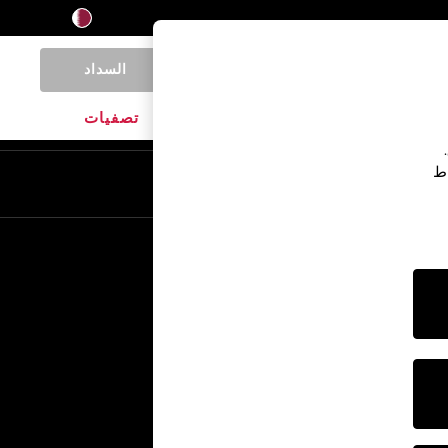
السداد
0
المنتجات المنزلية
الماركات
تصفيات
اط
En
Ar
خدمات أخرى
الإعلام والصحافة
الشركة
وظائف NEXT