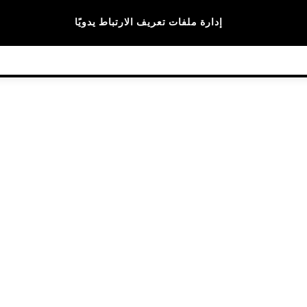
الماركات
إدارة ملفات تعريف الارتباط يدويًا
© 2026 NEXT General Trading FZE، مسجلة في دبي، رقم السجل التجاري 57324021