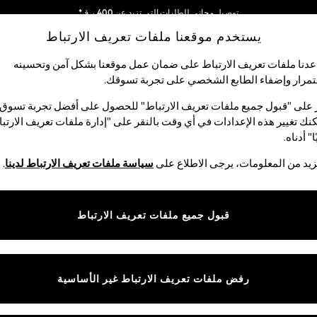
توصيل مجاني للطلبات التي تزيد عن 400 ر.ق*
يستخدم موقعنا ملفات تعريف الارتباط
نحن نقوم بدفع جميع الرسوم
شبكاتنا الاجتماعية
دنا ملفات تعريف الارتباط على ضمان عمل موقعنا بشكل آمن وتحسينه
مرار وإضفاء الطابع الشخصي على تجربة تسوقك.‏
لبيبي
النساء
الرجال
متجر العطلات
 على "قبول جميع ملفات تعريف الارتباط" للحصول على أفضل تجربة تسوق.
نك تغيير هذه الإعدادات في أي وقت بالنقر على "إدارة ملفات تعريف الارتب
اختر اللغة
ا" أدناه.
العربية
يد من المعلومات، يرجى الاطلاع على
سياسة ملفات تعريف الارتباط لدينا
.
قوق القانونية
الأقسام
ية وملفات تعريف الارتباط
نسائي
قبول جميع ملفات تعريف الارتباط
كام
رجالي
عريف الارتباط بشكل فردي
الأولاد
ييمات العملاء
البنات
رفض ملفات تعريف الارتباط غير الأساسية
المنتجات المنزلية
البيبي