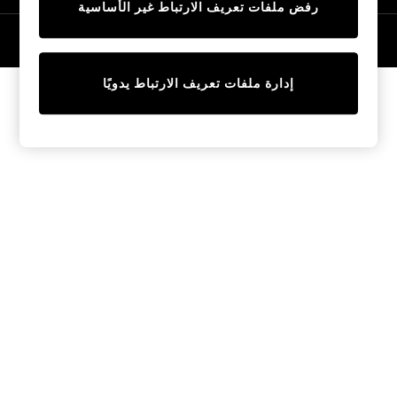
رفض ملفات تعريف الارتباط غير الأساسية
Tops & T-Shirts
Sandals & Sliders
© 2026 NEXT General Trading FZE، مسجلة في دبي، رقم السجل التجاري
57324021
Jumpsuits & Playsuits
Shorts & Skirts
إدارة ملفات تعريف الارتباط يدويًا
Sun Safe
Sun Hats & Caps
Sunglasses
Women's Holiday Shop
Women's Travel Styles
Dresses
Linen Collection
Tops & T-Shirts
Cover Ups & Kaftans
Sandals
Swimwear
Jumpsuits & Playsuits
Beachwear
Skirts
Trousers