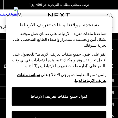
توصيل مجاني للطلبات التي تزيد عن 400 ر.ق*
An error occurred on client
نحن نقوم بدفع جميع الرسوم
0
شبكاتنا الاجتماعية
يستخدم موقعنا ملفات تعريف الارتباط
ملابس مدرسية
البنات
الأولاد
البيبي
النساء
الرج
تساعدنا ملفات تعريف الارتباط على ضمان عمل موقعنا
بشكل آمن وتحسينه باستمرار وإضفاء الطابع الشخصي على
HOLIDAY SHOP
تجربة تسوقك.‏
حسابي
Holiday Shop
قم بتسجيل الدخول إلى حسابك
Modest Holiday Outfits
انقر على "قبول جميع ملفات تعريف الارتباط" للحصول على
Sunset Styles
أفضل تجربة تسوق. ويمكنك تغيير هذه الإعدادات في أي وقت
اختر اللغة
Summer Nightwear
En
Ar
بالنقر على "إدارة ملفات تعريف الارتباط يدويًا" أدناه.
العربية
Girls
ولمزيد من المعلومات، يرجى الاطلاع على
سياسة ملفات
Girls' Holiday Shop
المساعدة
تعريف الارتباط لدينا
.
Girls' Travel Styles
Sunset Styles
الخصوصية والحقوق القانونية
Dresses
قبول جميع ملفات تعريف الارتباط
Sets & Outfits
الأقسام
Linen Collection
Swimwear & Beachwear
خدمات أخرى