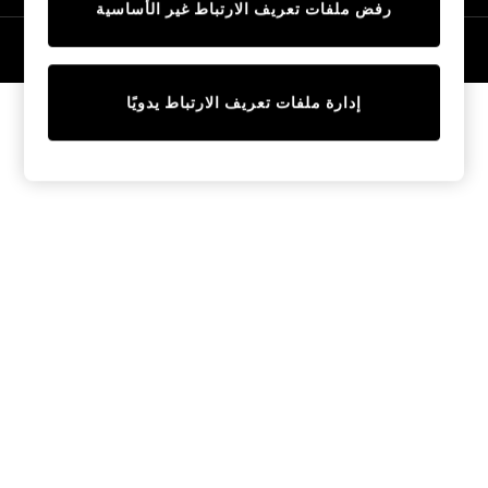
رفض ملفات تعريف الارتباط غير الأساسية
Trainers & Pumps
Swimwear
© 2026 NEXT General Trading FZE، مسجلة في دبي، رقم السجل التجاري
57324021
Tops
Shorts
إدارة ملفات تعريف الارتباط يدويًا
Joggers
adidas
Nike
All Girls Schoolwear
Shoes
Dresses
Trousers
Skirts
Shirts
Polo Shirts
Sweatshirts
Cardigans
Coats & Jackets
Underwear
Socks & Tights