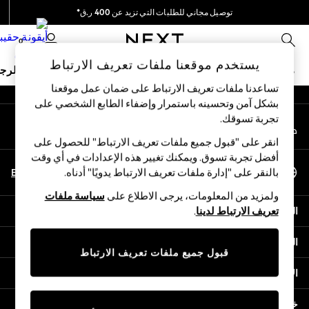
توصيل مجاني للطلبات التي تزيد عن 400 ر.ق*
An error occurred on client
نحن نقوم بدفع جميع الرسوم
0
شبكاتنا الاجتماعية
يستخدم موقعنا ملفات تعريف الارتباط
ملابس مدرسية
البنات
الأولاد
البيبي
النساء
الرج
تساعدنا ملفات تعريف الارتباط على ضمان عمل موقعنا
بشكل آمن وتحسينه باستمرار وإضفاء الطابع الشخصي على
SCHOOLWEAR
تجربة تسوقك.‏
حسابي
All Boys Schoolwear
قم بتسجيل الدخول إلى حسابك
Shoes
انقر على "قبول جميع ملفات تعريف الارتباط" للحصول على
Trousers
أفضل تجربة تسوق. ويمكنك تغيير هذه الإعدادات في أي وقت
اختر اللغة
Shorts
En
Ar
بالنقر على "إدارة ملفات تعريف الارتباط يدويًا" أدناه.
العربية
Shirts
ولمزيد من المعلومات، يرجى الاطلاع على
سياسة ملفات
Polo Shirts
المساعدة
تعريف الارتباط لدينا
.
Sweatshirts & Jumpers
Coats & Jackets
الخصوصية والحقوق القانونية
Underwear
قبول جميع ملفات تعريف الارتباط
Socks
الأقسام
Multipacks
All Boys Sport & Swimwear
خدمات أخرى