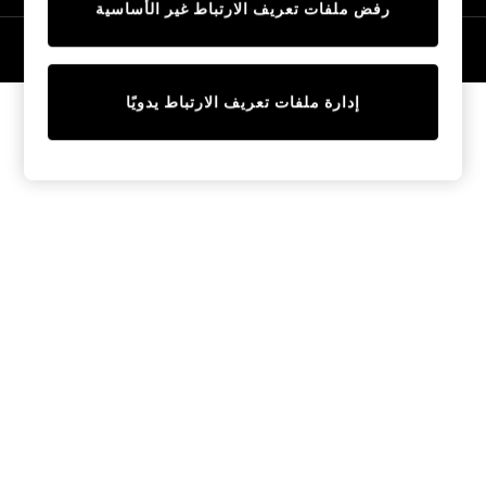
رفض ملفات تعريف الارتباط غير الأساسية
Tops & T-Shirts
Sandals & Sliders
© 2026 NEXT General Trading FZE، مسجلة في دبي، رقم السجل التجاري
57324021
Jumpsuits & Playsuits
Shorts & Skirts
إدارة ملفات تعريف الارتباط يدويًا
Sun Safe
Sun Hats & Caps
Sunglasses
Women's Holiday Shop
Women's Travel Styles
Dresses
Linen Collection
Tops & T-Shirts
Cover Ups & Kaftans
Sandals
Swimwear
Jumpsuits & Playsuits
Beachwear
Skirts
Trousers