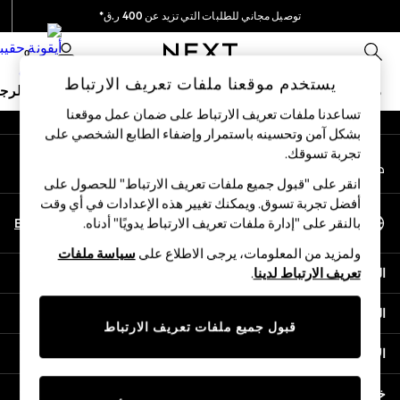
توصيل مجاني للطلبات التي تزيد عن 400 ر.ق*
An error occurred on client
نحن نقوم بدفع جميع الرسوم
0
شبكاتنا الاجتماعية
يستخدم موقعنا ملفات تعريف الارتباط
ملابس مدرسية
البنات
الأولاد
البيبي
النساء
الرج
تساعدنا ملفات تعريف الارتباط على ضمان عمل موقعنا
بشكل آمن وتحسينه باستمرار وإضفاء الطابع الشخصي على
HOLIDAY SHOP
تجربة تسوقك.‏
حسابي
Holiday Shop
قم بتسجيل الدخول إلى حسابك
Modest Holiday Outfits
انقر على "قبول جميع ملفات تعريف الارتباط" للحصول على
Sunset Styles
أفضل تجربة تسوق. ويمكنك تغيير هذه الإعدادات في أي وقت
اختر اللغة
Summer Nightwear
En
Ar
بالنقر على "إدارة ملفات تعريف الارتباط يدويًا" أدناه.
العربية
Girls
ولمزيد من المعلومات، يرجى الاطلاع على
سياسة ملفات
Girls' Holiday Shop
المساعدة
تعريف الارتباط لدينا
.
Girls' Travel Styles
Sunset Styles
الخصوصية والحقوق القانونية
Dresses
قبول جميع ملفات تعريف الارتباط
Sets & Outfits
الأقسام
Linen Collection
Swimwear & Beachwear
خدمات أخرى