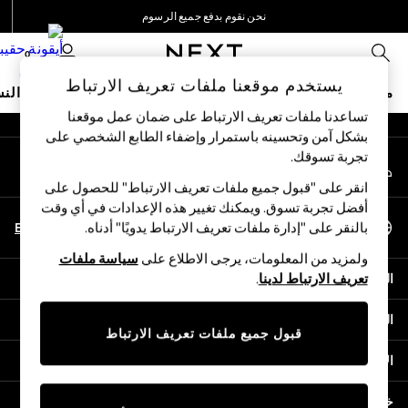
نحن نقوم بدفع جميع الرسوم
An error occurred on client
نحن نقبل
0
شبكاتنا الاجتماعية
يستخدم موقعنا ملفات تعريف الارتباط
متجر العطلات
ملابس مدرسية
البنات
الأولاد
البيبي
النس
تساعدنا ملفات تعريف الارتباط على ضمان عمل موقعنا
بشكل آمن وتحسينه باستمرار وإضفاء الطابع الشخصي على
HOLIDAY SHOP
تجربة تسوقك.‏
حسابي
Holiday Shop
قم بتسجيل الدخول إلى حسابك
Modest Holiday Outfits
انقر على "قبول جميع ملفات تعريف الارتباط" للحصول على
Sunset Styles
أفضل تجربة تسوق. ويمكنك تغيير هذه الإعدادات في أي وقت
اختر اللغة
Summer Nightwear
En
Ar
بالنقر على "إدارة ملفات تعريف الارتباط يدويًا" أدناه.
العربية
Girls
ولمزيد من المعلومات، يرجى الاطلاع على
سياسة ملفات
Girls' Holiday Shop
المساعدة
تعريف الارتباط لدينا
.
Girls' Travel Styles
Sunset Styles
الخصوصية والحقوق القانونية
Dresses
قبول جميع ملفات تعريف الارتباط
Sets & Outfits
الأقسام
Linen Collection
Swimwear & Beachwear
خدمات أخرى