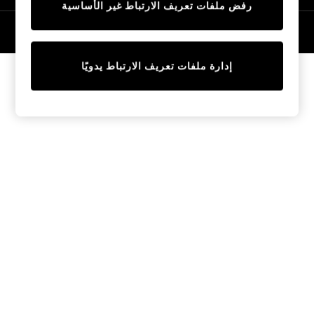
رفض ملفات تعريف الارتباط غير الأساسية
Tops & T-Shirts
Sandals & Sliders
© 2026 NEXT General Trading FZE، مسجلة في دبي، رقم السجل التجاري
57324021
Jumpsuits & Playsuits
Shorts & Skirts
إدارة ملفات تعريف الارتباط يدويًا
Sun Safe
Sun Hats & Caps
Sunglasses
Women's Holiday Shop
Women's Travel Styles
Dresses
Linen Collection
Tops & T-Shirts
Cover Ups & Kaftans
Sandals
Swimwear
Jumpsuits & Playsuits
Beachwear
Skirts
Trousers