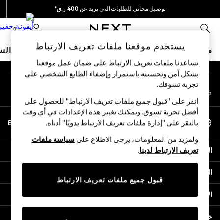
توصيل مجاني للطلبات التي تزيد عن 400 ر.ق*
An error occurred on client
نحن نقوم بدفع جميع الرسوم
0
شبكاتنا الاجتماعية
يستخدم موقعنا ملفات تعريف الارتباط
متجر العطلات
ملابس مدرسية
البنات
الأولاد
البيبي
النس
تساعدنا ملفات تعريف الارتباط على ضمان عمل موقعنا
بشكل آمن وتحسينه باستمرار وإضفاء الطابع الشخصي على
HOLIDAY SHOP
تجربة تسوقك.‏
حسابي
Holiday Shop
قم بتسجيل الدخول إلى حسابك
Modest Holiday Outfits
انقر على "قبول جميع ملفات تعريف الارتباط" للحصول على
Sunset Styles
أفضل تجربة تسوق. ويمكنك تغيير هذه الإعدادات في أي وقت
اختر اللغة
Summer Nightwear
En
Ar
بالنقر على "إدارة ملفات تعريف الارتباط يدويًا" أدناه.
العربية
Girls
ولمزيد من المعلومات، يرجى الاطلاع على
سياسة ملفات
Girls' Holiday Shop
المساعدة
تعريف الارتباط لدينا
.
Girls' Travel Styles
Sunset Styles
الخصوصية والحقوق القانونية
Dresses
قبول جميع ملفات تعريف الارتباط
Sets & Outfits
الأقسام
Linen Collection
Swimwear & Beachwear
خدمات أخرى