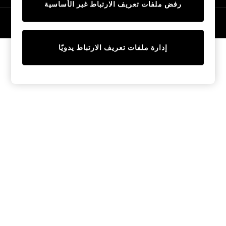
رفض ملفات تعريف الارتباط غير الأساسية
Tops & T-Shirts
Sandals & Sliders
© 2026 NEXT General Trading FZE، مسجلة في دبي، رقم السجل التجاري
57324021
Jumpsuits & Playsuits
Shorts & Skirts
إدارة ملفات تعريف الارتباط يدويًا
Sun Safe
Sun Hats & Caps
Sunglasses
Women's Holiday Shop
Women's Travel Styles
Dresses
Linen Collection
Tops & T-Shirts
Cover Ups & Kaftans
Sandals
Swimwear
Jumpsuits & Playsuits
Beachwear
Skirts
Trousers