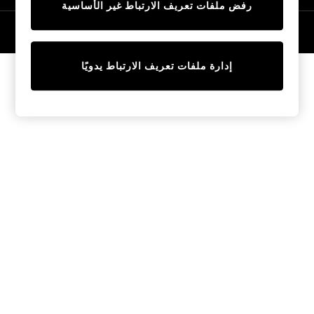
رفض ملفات تعريف الارتباط غير الأساسية
Tops & T-Shirts
Sandals & Sliders
© 2026 NEXT General Trading FZE، مسجلة في دبي، رقم السجل التجاري
57324021
Jumpsuits & Playsuits
Shorts & Skirts
إدارة ملفات تعريف الارتباط يدويًا
Sun Safe
Sun Hats & Caps
Sunglasses
Women's Holiday Shop
Women's Travel Styles
Dresses
Linen Collection
Tops & T-Shirts
Cover Ups & Kaftans
Sandals
Swimwear
Jumpsuits & Playsuits
Beachwear
Skirts
Trousers