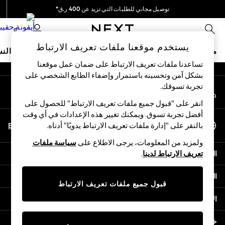
توصيل مجاني للطلبات التي تزيد عن 400 ر.ق*
An error occurred on client
نحن نقوم بدفع جميع الرسوم
0
شبكاتنا الاجتماعية
يستخدم موقعنا ملفات تعريف الارتباط
متجر العطلات
ملابس مدرسية
البنات
الأولاد
البيبي
النس
تساعدنا ملفات تعريف الارتباط على ضمان عمل موقعنا
بشكل آمن وتحسينه باستمرار وإضفاء الطابع الشخصي على
HOLIDAY SHOP
تجربة تسوقك.‏
حسابي
Holiday Shop
قم بتسجيل الدخول إلى حسابك
Modest Holiday Outfits
انقر على "قبول جميع ملفات تعريف الارتباط" للحصول على
Sunset Styles
أفضل تجربة تسوق. ويمكنك تغيير هذه الإعدادات في أي وقت
اختر اللغة
Summer Nightwear
En
Ar
بالنقر على "إدارة ملفات تعريف الارتباط يدويًا" أدناه.
العربية
Girls
ولمزيد من المعلومات، يرجى الاطلاع على
سياسة ملفات
Girls' Holiday Shop
المساعدة
تعريف الارتباط لدينا
.
Girls' Travel Styles
Sunset Styles
الخصوصية والحقوق القانونية
Dresses
قبول جميع ملفات تعريف الارتباط
Sets & Outfits
الأقسام
Linen Collection
Swimwear & Beachwear
خدمات أخرى