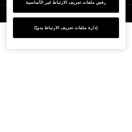
رفض ملفات تعريف الارتباط غير الأساسية
Tops & T-Shirts
Sandals & Sliders
© 2026 NEXT General Trading FZE، مسجلة في دبي، رقم السجل التجاري
57324021
Jumpsuits & Playsuits
Shorts & Skirts
إدارة ملفات تعريف الارتباط يدويًا
Sun Safe
Sun Hats & Caps
Sunglasses
Women's Holiday Shop
Women's Travel Styles
Dresses
Linen Collection
Tops & T-Shirts
Cover Ups & Kaftans
Sandals
Swimwear
Jumpsuits & Playsuits
Beachwear
Skirts
Trousers