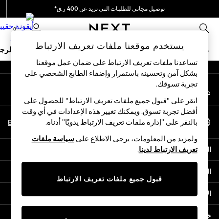
توصيل مجاني للطلبات التي تزيد عن 400 ر.ق*
An error occurred on client
نحن نقوم بدفع جميع الرسوم
0
شبكاتنا الاجتماعية
يستخدم موقعنا ملفات تعريف الارتباط
ملابس مدرسية
البنات
الأولاد
البيبي
النساء
الرج
تساعدنا ملفات تعريف الارتباط على ضمان عمل موقعنا
بشكل آمن وتحسينه باستمرار وإضفاء الطابع الشخصي على
HOLIDAY SHOP
تجربة تسوقك.‏
حسابي
Holiday Shop
قم بتسجيل الدخول إلى حسابك
Modest Holiday Outfits
انقر على "قبول جميع ملفات تعريف الارتباط" للحصول على
Sunset Styles
أفضل تجربة تسوق. ويمكنك تغيير هذه الإعدادات في أي وقت
اختر اللغة
Summer Nightwear
En
Ar
بالنقر على "إدارة ملفات تعريف الارتباط يدويًا" أدناه.
العربية
Girls
ولمزيد من المعلومات، يرجى الاطلاع على
سياسة ملفات
Girls' Holiday Shop
المساعدة
تعريف الارتباط لدينا
.
Girls' Travel Styles
Sunset Styles
الخصوصية والحقوق القانونية
Dresses
قبول جميع ملفات تعريف الارتباط
Sets & Outfits
الأقسام
Linen Collection
Swimwear & Beachwear
خدمات أخرى