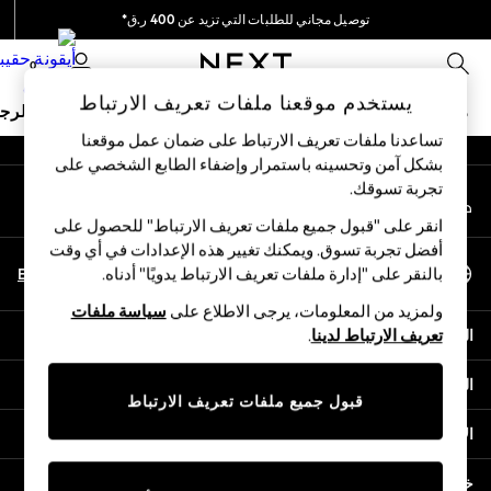
توصيل مجاني للطلبات التي تزيد عن 400 ر.ق*
An error occurred on client
نحن نقوم بدفع جميع الرسوم
0
شبكاتنا الاجتماعية
يستخدم موقعنا ملفات تعريف الارتباط
ملابس مدرسية
البنات
الأولاد
البيبي
النساء
الرج
تساعدنا ملفات تعريف الارتباط على ضمان عمل موقعنا
بشكل آمن وتحسينه باستمرار وإضفاء الطابع الشخصي على
SCHOOLWEAR
تجربة تسوقك.‏
حسابي
All Boys Schoolwear
قم بتسجيل الدخول إلى حسابك
Shoes
انقر على "قبول جميع ملفات تعريف الارتباط" للحصول على
Trousers
أفضل تجربة تسوق. ويمكنك تغيير هذه الإعدادات في أي وقت
اختر اللغة
Shorts
En
Ar
بالنقر على "إدارة ملفات تعريف الارتباط يدويًا" أدناه.
العربية
Shirts
ولمزيد من المعلومات، يرجى الاطلاع على
سياسة ملفات
Polo Shirts
المساعدة
تعريف الارتباط لدينا
.
Sweatshirts & Jumpers
Coats & Jackets
الخصوصية والحقوق القانونية
Underwear
قبول جميع ملفات تعريف الارتباط
Socks
الأقسام
Multipacks
All Boys Sport & Swimwear
خدمات أخرى