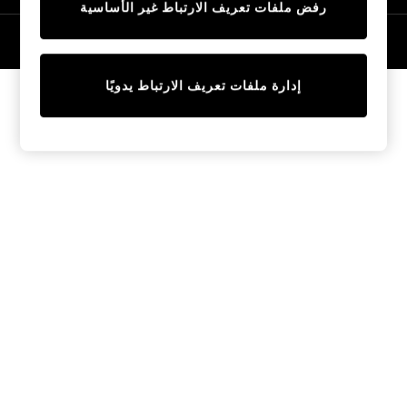
رفض ملفات تعريف الارتباط غير الأساسية
Trainers & Pumps
Swimwear
© 2026 NEXT General Trading FZE، مسجلة في دبي، رقم السجل التجاري
57324021
Tops
Shorts
إدارة ملفات تعريف الارتباط يدويًا
Joggers
adidas
Nike
All Girls Schoolwear
Shoes
Dresses
Trousers
Skirts
Shirts
Polo Shirts
Sweatshirts
Cardigans
Coats & Jackets
Underwear
Socks & Tights