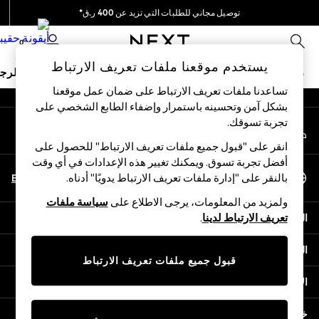
توصيل مجاني للطلبات التي تزيد عن 400 ر.ق*
An error occurred on client
نحن نقوم بدفع جميع الرسوم
0
شبكاتنا الاجتماعية
يستخدم موقعنا ملفات تعريف الارتباط
ملابس مدرسية
البنات
الأولاد
البيبي
النساء
الرج
تساعدنا ملفات تعريف الارتباط على ضمان عمل موقعنا
بشكل آمن وتحسينه باستمرار وإضفاء الطابع الشخصي على
HOLIDAY SHOP
تجربة تسوقك.‏
حسابي
Holiday Shop
قم بتسجيل الدخول إلى حسابك
Modest Holiday Outfits
انقر على "قبول جميع ملفات تعريف الارتباط" للحصول على
Sunset Styles
أفضل تجربة تسوق. ويمكنك تغيير هذه الإعدادات في أي وقت
اختر اللغة
Summer Nightwear
En
Ar
بالنقر على "إدارة ملفات تعريف الارتباط يدويًا" أدناه.
العربية
Girls
ولمزيد من المعلومات، يرجى الاطلاع على
سياسة ملفات
Girls' Holiday Shop
المساعدة
تعريف الارتباط لدينا
.
Girls' Travel Styles
Sunset Styles
الخصوصية والحقوق القانونية
Dresses
قبول جميع ملفات تعريف الارتباط
Sets & Outfits
الأقسام
Linen Collection
Swimwear & Beachwear
خدمات أخرى