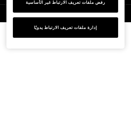
رفض ملفات تعريف الارتباط غير الأساسية
Tops & T-Shirts
Sandals & Sliders
© 2026 NEXT General Trading FZE، مسجلة في دبي، رقم السجل التجاري
57324021
Jumpsuits & Playsuits
Shorts & Skirts
إدارة ملفات تعريف الارتباط يدويًا
Sun Safe
Sun Hats & Caps
Sunglasses
Women's Holiday Shop
Women's Travel Styles
Dresses
Linen Collection
Tops & T-Shirts
Cover Ups & Kaftans
Sandals
Swimwear
Jumpsuits & Playsuits
Beachwear
Skirts
Trousers