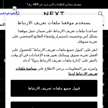
توصيل مجاني للطلبات التي تزيد عن 400 ر.ق*
An error occurred on client
نحن نقوم بدفع جميع الرسوم
0
شبكاتنا الاجتماعية
يستخدم موقعنا ملفات تعريف الارتباط
متجر العطلات
ملابس مدرسية
البنات
الأولاد
البيبي
النس
تساعدنا ملفات تعريف الارتباط على ضمان عمل موقعنا
بشكل آمن وتحسينه باستمرار وإضفاء الطابع الشخصي على
HOLIDAY SHOP
تجربة تسوقك.‏
حسابي
Holiday Shop
قم بتسجيل الدخول إلى حسابك
Modest Holiday Outfits
انقر على "قبول جميع ملفات تعريف الارتباط" للحصول على
Sunset Styles
أفضل تجربة تسوق. ويمكنك تغيير هذه الإعدادات في أي وقت
اختر اللغة
Summer Nightwear
En
Ar
بالنقر على "إدارة ملفات تعريف الارتباط يدويًا" أدناه.
العربية
Girls
ولمزيد من المعلومات، يرجى الاطلاع على
سياسة ملفات
Girls' Holiday Shop
المساعدة
تعريف الارتباط لدينا
.
Girls' Travel Styles
Sunset Styles
الخصوصية والحقوق القانونية
Dresses
قبول جميع ملفات تعريف الارتباط
Sets & Outfits
الأقسام
Linen Collection
Swimwear & Beachwear
خدمات أخرى