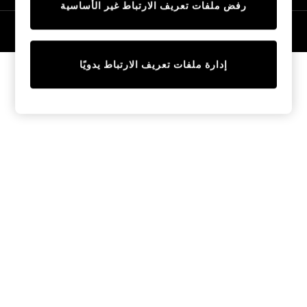
رفض ملفات تعريف الارتباط غير الأساسية
Tops & T-Shirts
Sandals & Sliders
© 2026 NEXT General Trading FZE، مسجلة في دبي، رقم السجل التجاري
57324021
Jumpsuits & Playsuits
Shorts & Skirts
إدارة ملفات تعريف الارتباط يدويًا
Sun Safe
Sun Hats & Caps
Sunglasses
Women's Holiday Shop
Women's Travel Styles
Dresses
Linen Collection
Tops & T-Shirts
Cover Ups & Kaftans
Sandals
Swimwear
Jumpsuits & Playsuits
Beachwear
Skirts
Trousers