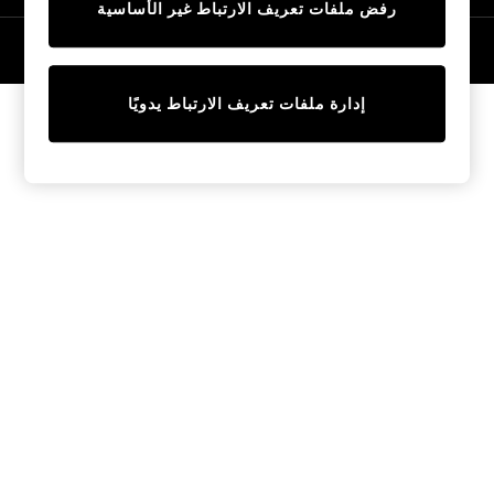
رفض ملفات تعريف الارتباط غير الأساسية
Tops & T-Shirts
Sandals & Sliders
© 2026 NEXT General Trading FZE، مسجلة في دبي، رقم السجل التجاري
57324021
Jumpsuits & Playsuits
Shorts & Skirts
إدارة ملفات تعريف الارتباط يدويًا
Sun Safe
Sun Hats & Caps
Sunglasses
Women's Holiday Shop
Women's Travel Styles
Dresses
Linen Collection
Tops & T-Shirts
Cover Ups & Kaftans
Sandals
Swimwear
Jumpsuits & Playsuits
Beachwear
Skirts
Trousers