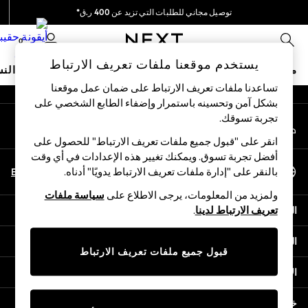
توصيل مجاني للطلبات التي تزيد عن 400 ر.ق*
An error occurred on client
نحن نقوم بدفع جميع الرسوم
0
شبكاتنا الاجتماعية
يستخدم موقعنا ملفات تعريف الارتباط
متجر العطلات
ملابس مدرسية
البنات
الأولاد
البيبي
النس
تساعدنا ملفات تعريف الارتباط على ضمان عمل موقعنا
بشكل آمن وتحسينه باستمرار وإضفاء الطابع الشخصي على
HOLIDAY SHOP
تجربة تسوقك.‏
حسابي
Holiday Shop
قم بتسجيل الدخول إلى حسابك
Modest Holiday Outfits
انقر على "قبول جميع ملفات تعريف الارتباط" للحصول على
Sunset Styles
أفضل تجربة تسوق. ويمكنك تغيير هذه الإعدادات في أي وقت
اختر اللغة
Summer Nightwear
En
Ar
بالنقر على "إدارة ملفات تعريف الارتباط يدويًا" أدناه.
العربية
Girls
ولمزيد من المعلومات، يرجى الاطلاع على
سياسة ملفات
Girls' Holiday Shop
المساعدة
تعريف الارتباط لدينا
.
Girls' Travel Styles
Sunset Styles
الخصوصية والحقوق القانونية
Dresses
قبول جميع ملفات تعريف الارتباط
Sets & Outfits
الأقسام
Linen Collection
Swimwear & Beachwear
خدمات أخرى