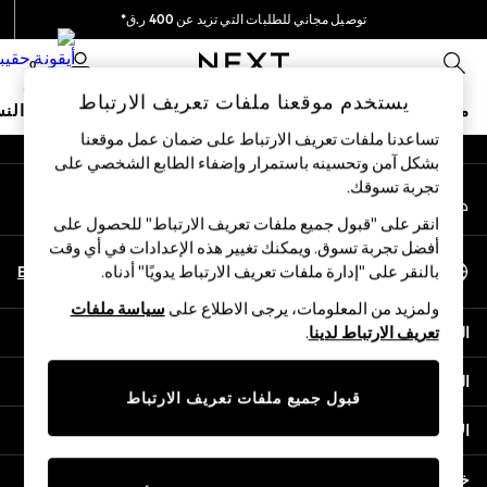
توصيل مجاني للطلبات التي تزيد عن 400 ر.ق*
An error occurred on client
نحن نقوم بدفع جميع الرسوم
0
شبكاتنا الاجتماعية
يستخدم موقعنا ملفات تعريف الارتباط
متجر العطلات
ملابس مدرسية
البنات
الأولاد
البيبي
النس
تساعدنا ملفات تعريف الارتباط على ضمان عمل موقعنا
بشكل آمن وتحسينه باستمرار وإضفاء الطابع الشخصي على
HOLIDAY SHOP
تجربة تسوقك.‏
حسابي
Holiday Shop
قم بتسجيل الدخول إلى حسابك
Modest Holiday Outfits
انقر على "قبول جميع ملفات تعريف الارتباط" للحصول على
Sunset Styles
أفضل تجربة تسوق. ويمكنك تغيير هذه الإعدادات في أي وقت
اختر اللغة
Summer Nightwear
En
Ar
بالنقر على "إدارة ملفات تعريف الارتباط يدويًا" أدناه.
العربية
Girls
ولمزيد من المعلومات، يرجى الاطلاع على
سياسة ملفات
Girls' Holiday Shop
المساعدة
تعريف الارتباط لدينا
.
Girls' Travel Styles
Sunset Styles
الخصوصية والحقوق القانونية
Dresses
قبول جميع ملفات تعريف الارتباط
Sets & Outfits
الأقسام
Linen Collection
Swimwear & Beachwear
خدمات أخرى