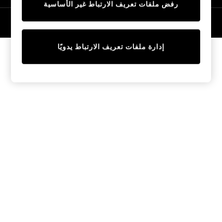
رفض ملفات تعريف الارتباط غير الأساسية
Tops & T-Shirts
Sandals & Sliders
© 2026 NEXT General Trading FZE، مسجلة في دبي، رقم السجل التجاري
57324021
Jumpsuits & Playsuits
Shorts & Skirts
إدارة ملفات تعريف الارتباط يدويًا
Sun Safe
Sun Hats & Caps
Sunglasses
Women's Holiday Shop
Women's Travel Styles
Dresses
Linen Collection
Tops & T-Shirts
Cover Ups & Kaftans
Sandals
Swimwear
Jumpsuits & Playsuits
Beachwear
Skirts
Trousers