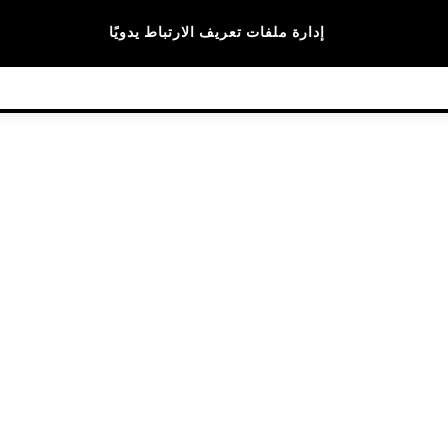
الماركات
إدارة ملفات تعريف الارتباط يدويًا
© 2026 NEXT General Trading FZE، مسجلة في دبي، رقم السجل التجاري 57324021