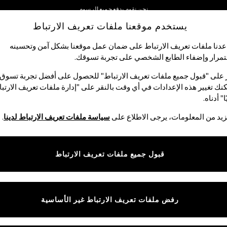
نحن نقوم بدفع جميع الرسوم
يستخدم موقعنا ملفات تعريف الارتباط
نحن نقبل
شبكاتنا الاجتماعية
دنا ملفات تعريف الارتباط على ضمان عمل موقعنا بشكل آمن وتحسينه
مرار وإضفاء الطابع الشخصي على تجربة تسوقك.‏
الأولاد
البيبي
النساء
الرجال
 على "قبول جميع ملفات تعريف الارتباط" للحصول على أفضل تجربة تسوق.
نك تغيير هذه الإعدادات في أي وقت بالنقر على "إدارة ملفات تعريف الارتب
اختر اللغة
ا" أدناه.
العربية
يد من المعلومات، يرجى الاطلاع على
سياسة ملفات تعريف الارتباط لدينا
.
قوق القانونية
الأقسام
ية وملفات تعريف الارتباط
نسائي
قبول جميع ملفات تعريف الارتباط
كام
رجالي
عريف الارتباط بشكل فردي
الأولاد
ييمات العملاء
البنات
رفض ملفات تعريف الارتباط غير الأساسية
المنتجات المنزلية
البيبي