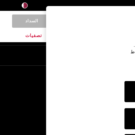
السداد
0
المنتجات المنزلية
الماركات
تصفيات
اط
En
Ar
خدمات أخرى
الإعلام والصحافة
الشركة
وظائف NEXT