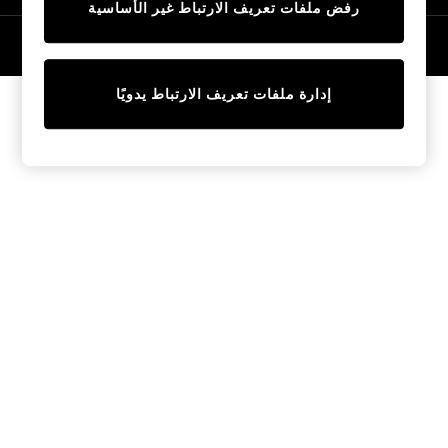
رفض ملفات تعريف الارتباط غير الأساسية
Tops & T-Shirts
Sandals & Sliders
© 2026 NEXT General Trading FZE، مسجلة في دبي، رقم السجل التجاري
57324021
Jumpsuits & Playsuits
Shorts & Skirts
إدارة ملفات تعريف الارتباط يدويًا
Sun Safe
Sun Hats & Caps
Sunglasses
Women's Holiday Shop
Women's Travel Styles
Dresses
Linen Collection
Tops & T-Shirts
Cover Ups & Kaftans
Sandals
Swimwear
Jumpsuits & Playsuits
Beachwear
Skirts
Trousers