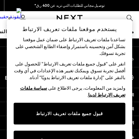
توصيل مجاني للطلبات التي تزيد عن 400 ر.ق*
An error occurred on client
نحن نقوم بدفع جميع الرسوم
0
شبكاتنا الاجتماعية
يستخدم موقعنا ملفات تعريف الارتباط
متجر العطلات
ملابس مدرسية
البنات
الأولاد
البيبي
النس
تساعدنا ملفات تعريف الارتباط على ضمان عمل موقعنا
بشكل آمن وتحسينه باستمرار وإضفاء الطابع الشخصي على
HOLIDAY SHOP
تجربة تسوقك.‏
حسابي
Holiday Shop
قم بتسجيل الدخول إلى حسابك
Modest Holiday Outfits
انقر على "قبول جميع ملفات تعريف الارتباط" للحصول على
Sunset Styles
أفضل تجربة تسوق. ويمكنك تغيير هذه الإعدادات في أي وقت
اختر اللغة
Summer Nightwear
En
Ar
بالنقر على "إدارة ملفات تعريف الارتباط يدويًا" أدناه.
العربية
Girls
ولمزيد من المعلومات، يرجى الاطلاع على
سياسة ملفات
Girls' Holiday Shop
المساعدة
تعريف الارتباط لدينا
.
Girls' Travel Styles
Sunset Styles
الخصوصية والحقوق القانونية
Dresses
قبول جميع ملفات تعريف الارتباط
Sets & Outfits
الأقسام
Linen Collection
Swimwear & Beachwear
خدمات أخرى