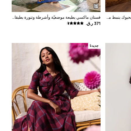
ألوان متعددة - فستان متوسط الطول محبوك بنمط مخطّط بكُم قصير من Love & Roses
فستان ماكسي بطبعة موضعيّة وأشرطة وتنورة بطبقات من مزيج القطن والفيسكوز من Lipsy
جديدنا