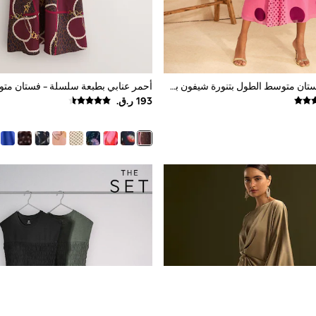
وردي منقط - فستان متوسط الطول بتنورة شيفون بطيات Godet من Love & Roses