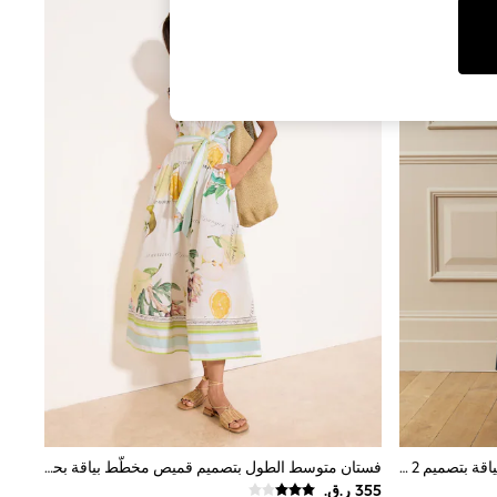
أزرق داكن أزرق - فستان بولو محبوك بياقة بتصميم 2 في 1 مع تنورة قطن من Laura Ashley
فستان متوسط الطول بتصميم قميص مخطّط بياقة بحمَّالة رقبة وحزام رباط من Lipsy