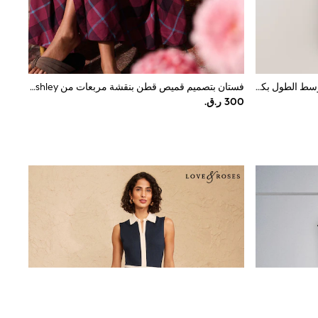
أحمر عنابي بطبعة سلسلة - فستان متوسط الطول بكم منفوخ
فستان بتصميم قميص قطن بنقشة مربعات من Laura Ashley