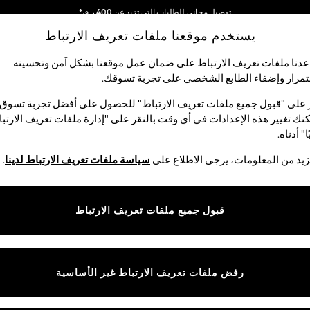
توصيل مجاني للطلبات التي تزيد عن 400 ر.ق*
يستخدم موقعنا ملفات تعريف الارتباط
نحن نقوم بدفع جميع الرسوم
دنا ملفات تعريف الارتباط على ضمان عمل موقعنا بشكل آمن وتحسينه
مرار وإضفاء الطابع الشخصي على تجربة تسوقك.‏
الأولاد
البيبي
النساء
الرجال
 على "قبول جميع ملفات تعريف الارتباط" للحصول على أفضل تجربة تسوق.
نك تغيير هذه الإعدادات في أي وقت بالنقر على "إدارة ملفات تعريف الارتب
ا" أدناه.
فساتين نسائية
(14868)
يد من المعلومات، يرجى الاطلاع على
سياسة ملفات تعريف الارتباط لدينا
.
تضمن الفساتين متوسطة الطول والماكسي المصنوعة من أقمشة مميزة وتصاميم أ
 يمكنك إضفاء لمسة خاصة على مظهرك مع المجوهرات الرائعة وحذاء رقيق بكعب ع
قبول جميع ملفات تعريف الارتباط
تسوق حسب الفئة
المقاسات الكبيرة
الأحجام الصغيرة
الملابس الطويلة
فساتين
رفض ملفات تعريف الارتباط غير الأساسية
الماركة
الألوان
نوع الم