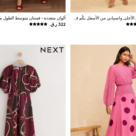
فستان ضيق من الأعلى وانسيابي من الأسفل بكُم قصير بقصة مفصلة خصوصًا وبألوان متباينة من Love & Roses