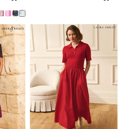
Linen Collection
Tops & T-Shirts
Shirts
Polo Shirts
Swimwear
Shorts
Sandals & Clogs
Sun Safe
Rash Vests
Sun Hats & Caps
Sunglasses
Baby Holiday Shop
Baby Summer Nightwear
Dresses
Sets & Outfits
Rompers
Sandals
Swimwear
Sun Hats & Caps
Mens' Holiday Shop
Shirts
Linen Collection
Polo Shirts
Tops & T-Shirts