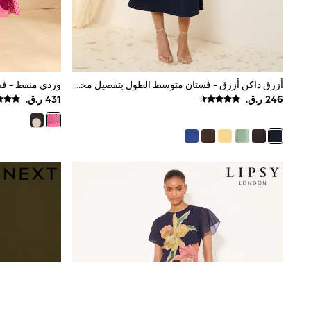
All Boys Schoolwear
Shoes
Trousers
Shorts
Shirts
Polo Shirts
Sweatshirts & Jumpers
أزرق داكن أزرق - فستان متوسط الطول بتفصيل مخصص بكُم قصير مزيّن بشريط من Friends Like These
Coats & Jackets
Underwear
Socks
Multipacks
All Boys Sport & Swimwear
Trainers & Pumps
Swimwear
Tops
Shorts
Joggers
adidas
Nike
All Girls Schoolwear
Shoes
Dresses
Trousers
Skirts