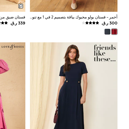
Trousers & Chinos
Jeans
Sandals
أحمر - فستان بولو محبوك بياقة بتصميم 2 في 1 مع تنورة قطن من Laura Ashley
Shorts
Swimwear
Hats & Caps
Vests
Sunglasses
Beach Towels
Bags
Travel Bags
Luggage
Angel & Rocket
B by Ted Baker
Baker by Ted Baker
Boden
Lipsy
Love & Roses
Mint Velvet
Monsoon
River Island
Eid Holiday Collection
SCHOOLWEAR