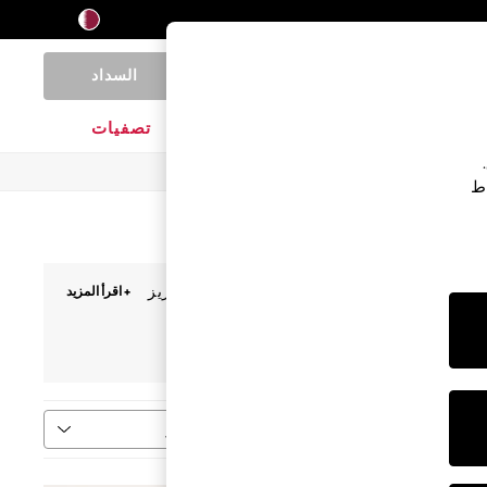
السداد
0
المنتجات المنزلية
الماركات
تصفيات
اط
نيقة. نقدم لك فساتين مواكبة للموضة بطبعات وتطريز
+ اقرأ المزيد
الي. حان الوقت للتألق.
فرز
قاس
المزيد