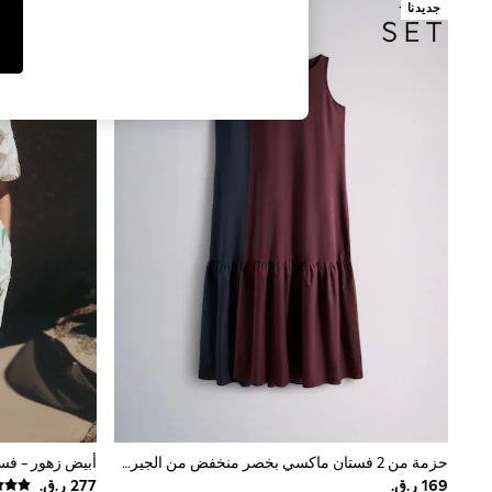
Jumpsuits & Playsuits
جديدنا
Shorts & Skirts
Sun Safe
Sun Hats & Caps
Sunglasses
Women's Holiday Shop
Women's Travel Styles
Dresses
Linen Collection
Tops & T-Shirts
Cover Ups & Kaftans
Sandals
Swimwear
Jumpsuits & Playsuits
Beachwear
Skirts
Trousers
Sunglasses
Sun Hats & Caps
Resort Styles
Boys' Holiday Shop
Boys' Travel Styles
Sunset Styles
حزمة من 2 فستان ماكسي بخصر منخفض من الجيرسي والنسيج من The Set
أبيض زهور - فس
Sets & Outfits