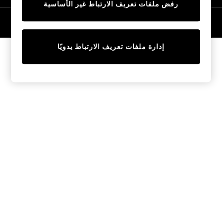
رفض ملفات تعريف الارتباط غير الأساسية
Trainers & Pumps
Swimwear
© 2026 NEXT General Trading FZE، مسجلة في دبي، رقم السجل التجاري
57324021
Tops
Shorts
إدارة ملفات تعريف الارتباط يدويًا
Joggers
adidas
Nike
All Girls Schoolwear
Shoes
Dresses
Trousers
Skirts
Shirts
Polo Shirts
Sweatshirts
Cardigans
Coats & Jackets
Underwear
Socks & Tights