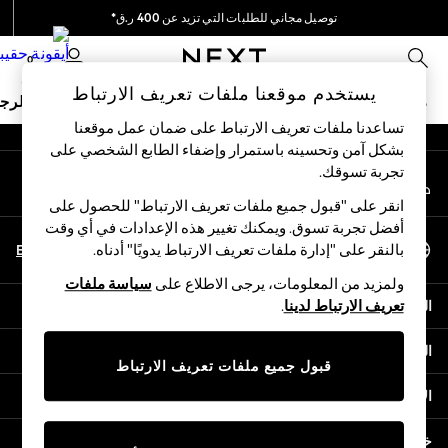
توصيل مجاني للطلبات التي تزيد عن 400 ر.ق*
An error occurred on client
نحن نقوم بدفع جميع الرسوم
0
شبكاتنا الاجتماعية
يستخدم موقعنا ملفات تعريف الارتباط
ملابس مدرسية
البنات
الأولاد
البيبي
النساء
الرج
تساعدنا ملفات تعريف الارتباط على ضمان عمل موقعنا
بشكل آمن وتحسينه باستمرار وإضفاء الطابع الشخصي على
SCHOOLWEAR
تجربة تسوقك.‏
حسابي
All Boys Schoolwear
قم بتسجيل الدخول إلى حسابك
Shoes
انقر على "قبول جميع ملفات تعريف الارتباط" للحصول على
Trousers
أفضل تجربة تسوق. ويمكنك تغيير هذه الإعدادات في أي وقت
اختر اللغة
Shorts
En
Ar
بالنقر على "إدارة ملفات تعريف الارتباط يدويًا" أدناه.
العربية
Shirts
ولمزيد من المعلومات، يرجى الاطلاع على
سياسة ملفات
Polo Shirts
المساعدة
تعريف الارتباط لدينا
.
Sweatshirts & Jumpers
Coats & Jackets
الخصوصية والحقوق القانونية
Underwear
قبول جميع ملفات تعريف الارتباط
Socks
الأقسام
Multipacks
All Boys Sport & Swimwear
خدمات أخرى