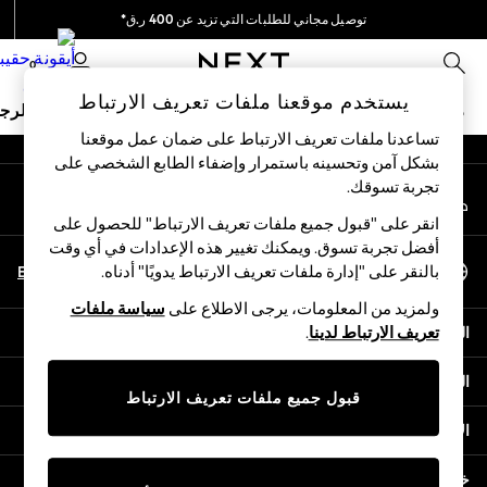
توصيل مجاني للطلبات التي تزيد عن 400 ر.ق*
An error occurred on client
نحن نقوم بدفع جميع الرسوم
0
شبكاتنا الاجتماعية
يستخدم موقعنا ملفات تعريف الارتباط
ملابس مدرسية
البنات
الأولاد
البيبي
النساء
الرج
تساعدنا ملفات تعريف الارتباط على ضمان عمل موقعنا
بشكل آمن وتحسينه باستمرار وإضفاء الطابع الشخصي على
SCHOOLWEAR
تجربة تسوقك.‏
حسابي
All Boys Schoolwear
قم بتسجيل الدخول إلى حسابك
Shoes
انقر على "قبول جميع ملفات تعريف الارتباط" للحصول على
Trousers
أفضل تجربة تسوق. ويمكنك تغيير هذه الإعدادات في أي وقت
اختر اللغة
Shorts
En
Ar
بالنقر على "إدارة ملفات تعريف الارتباط يدويًا" أدناه.
العربية
Shirts
ولمزيد من المعلومات، يرجى الاطلاع على
سياسة ملفات
Polo Shirts
المساعدة
تعريف الارتباط لدينا
.
Sweatshirts & Jumpers
Coats & Jackets
الخصوصية والحقوق القانونية
Underwear
قبول جميع ملفات تعريف الارتباط
Socks
الأقسام
Multipacks
All Boys Sport & Swimwear
خدمات أخرى