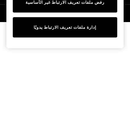
رفض ملفات تعريف الارتباط غير الأساسية
Trainers & Pumps
Swimwear
© 2026 NEXT General Trading FZE، مسجلة في دبي، رقم السجل التجاري
57324021
Tops
Shorts
إدارة ملفات تعريف الارتباط يدويًا
Joggers
adidas
Nike
All Girls Schoolwear
Shoes
Dresses
Trousers
Skirts
Shirts
Polo Shirts
Sweatshirts
Cardigans
Coats & Jackets
Underwear
Socks & Tights