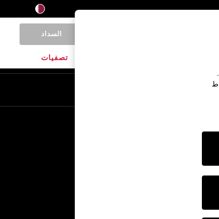
السداد
0
المنتجات المنزلية
الماركات
تصفيات
اط
En
Ar
خدمات أخرى
الإعلام والصحافة
الشركة
وظائف NEXT