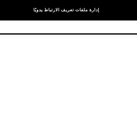
الماركات
إدارة ملفات تعريف الارتباط يدويًا
© 2026 NEXT General Trading FZE، مسجلة في دبي، رقم السجل التجاري 57324021