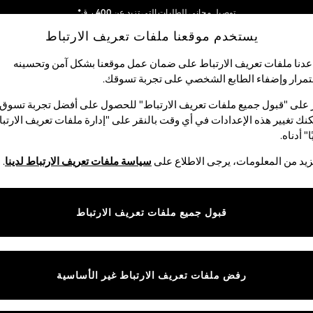
توصيل مجاني للطلبات التي تزيد عن 400 ر.ق*
يستخدم موقعنا ملفات تعريف الارتباط
نحن نقوم بدفع جميع الرسوم
شبكاتنا الاجتماعية
دنا ملفات تعريف الارتباط على ضمان عمل موقعنا بشكل آمن وتحسينه
مرار وإضفاء الطابع الشخصي على تجربة تسوقك.‏
لبيبي
النساء
الرجال
متجر العطلات
 على "قبول جميع ملفات تعريف الارتباط" للحصول على أفضل تجربة تسوق.
نك تغيير هذه الإعدادات في أي وقت بالنقر على "إدارة ملفات تعريف الارتب
اختر اللغة
ا" أدناه.
العربية
يد من المعلومات، يرجى الاطلاع على
سياسة ملفات تعريف الارتباط لدينا
.
قوق القانونية
الأقسام
ية وملفات تعريف الارتباط
نسائي
قبول جميع ملفات تعريف الارتباط
كام
رجالي
عريف الارتباط بشكل فردي
الأولاد
ييمات العملاء
البنات
رفض ملفات تعريف الارتباط غير الأساسية
المنتجات المنزلية
البيبي