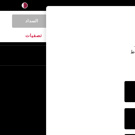
السداد
0
المنتجات المنزلية
الماركات
تصفيات
اط
En
Ar
خدمات أخرى
الإعلام والصحافة
الشركة
وظائف NEXT