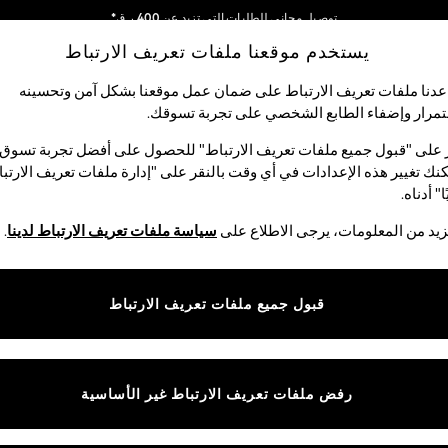
توصيل مجاني للطلبات التي تزيد عن 400 ر.ق*
يستخدم موقعنا ملفات تعريف الارتباط
نحن نقوم بدفع جميع الرسوم
شبكاتنا الاجتماعية
دنا ملفات تعريف الارتباط على ضمان عمل موقعنا بشكل آمن وتحسينه
مرار وإضفاء الطابع الشخصي على تجربة تسوقك.‏
الأولاد
البيبي
النساء
الرجال
 على "قبول جميع ملفات تعريف الارتباط" للحصول على أفضل تجربة تسوق.
نك تغيير هذه الإعدادات في أي وقت بالنقر على "إدارة ملفات تعريف الارتب
اختر اللغة
ا" أدناه.
العربية
يد من المعلومات، يرجى الاطلاع على
سياسة ملفات تعريف الارتباط لدينا
.
قوق القانونية
الأقسام
ية وملفات تعريف الارتباط
نسائي
قبول جميع ملفات تعريف الارتباط
كام
رجالي
عريف الارتباط بشكل فردي
الأولاد
ييمات العملاء
البنات
رفض ملفات تعريف الارتباط غير الأساسية
المنتجات المنزلية
البيبي