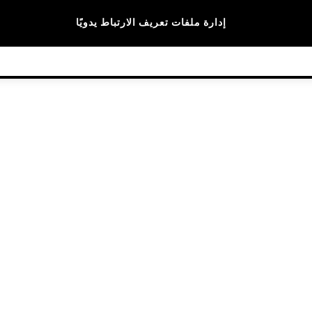
الماركات
إدارة ملفات تعريف الارتباط يدويًا
© 2026 NEXT General Trading FZE، مسجلة في دبي، رقم السجل التجاري 57324021